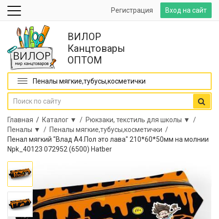
Регистрация
Вход на сайт
ВИЛОР
Канцтовары
ОПТОМ
Пеналы мягкие,тубусы,косметички
Главная
/
Каталог ▼ /
Рюкзаки, текстиль для школы ▼ /
Пеналы ▼ /
Пеналы мягкие,тубусы,косметички /
Пенал мягкий "Влад А4.Пол это лава" 210*60*50мм на молнии
Npk_40123 072952 (6500) Hatber