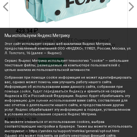
₽
423.34
Мы используем Яндекс Метрику
Пенал косметичка "deVENTE.Счастливая лиса"
П
Этот сайт использует сервис веб-аналитики Яндекс Метрика,
21*9*6см с карманом на молнии ментол 7020602
т
предоставляемый компанией ООО «ЯНДЕКС», 119021, Россия, Москва, ул.
Л. Толстого, 16 (далее — Яндекс).
Сервис Яндекс Метрика использует технологию “cookie” — небольшие
В корзину
текстовые файлы, размещаемые на компьютере пользователей с
целью анализа их пользовательской активности.
Собранная при помощи cookie информация не может идентифицировать
вас, однако может помочь нам улучшить работу нашего сайта.
Информация об использовании вами данного сайта, собранная при
Все права защищены © 2003-2026 Вилор
помощи cookie, будет передаваться Яндексу и храниться на сервере
Яндекса в ЕС и Российской Федерации. Яндекс будет обрабатывать эту
Политика конфиденциальности
информацию для оценки использования вами сайта, составления для
нас отчетов о деятельности нашего сайта, и предоставления других
услуг. Яндекс обрабатывает эту информацию в порядке, установленном
Звонок по России бесплатный
в условиях использования сервиса Яндекс Метрика.
8 800 100-26-20
Вы можете отказаться от использования cookies, выбрав
соответствующие настройки в браузере. Также вы можете использовать
Принимаем звонки
инструмент — https://yandex.ru/support/metrika/general/opt-out.html
(846) 207-34-20
Однако это может повлиять на работу некоторых функций сайта.