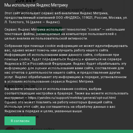
₽
209.84
Мы используем Яндекс Метрику
Пенал 2 отд ПО-09 "Веселые корги" большой
П
Этот сайт использует сервис веб-аналитики Яндекс Метрика,
190*105
1
предоставляемый компанией ООО «ЯНДЕКС», 119021, Россия, Москва, ул.
Л. Толстого, 16 (далее — Яндекс).
Сервис Яндекс Метрика использует технологию “cookie” — небольшие
В корзину
текстовые файлы, размещаемые на компьютере пользователей с
целью анализа их пользовательской активности.
Собранная при помощи cookie информация не может идентифицировать
вас, однако может помочь нам улучшить работу нашего сайта.
Информация об использовании вами данного сайта, собранная при
Все права защищены © 2003-2026 Вилор
помощи cookie, будет передаваться Яндексу и храниться на сервере
Яндекса в ЕС и Российской Федерации. Яндекс будет обрабатывать эту
Политика конфиденциальности
информацию для оценки использования вами сайта, составления для
нас отчетов о деятельности нашего сайта, и предоставления других
услуг. Яндекс обрабатывает эту информацию в порядке, установленном
Звонок по России бесплатный
в условиях использования сервиса Яндекс Метрика.
8 800 100-26-20
Вы можете отказаться от использования cookies, выбрав
соответствующие настройки в браузере. Также вы можете использовать
Принимаем звонки
инструмент — https://yandex.ru/support/metrika/general/opt-out.html
(846) 207-34-20
Однако это может повлиять на работу некоторых функций сайта.
Используя этот сайт, вы соглашаетесь на обработку данных о вас
(846) 207-34-21
Яндексом в порядке и целях, указанных выше.
Обратный звонок
Я согласен
Разработка сайта