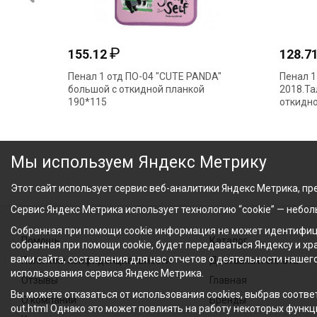
₽
155.12
128.7
Пенал 1 отд ПО-04 "CUTE PANDA"
Пенал 1
большой с откидной планкой
2018.Та
190*115
откидно
Мы используем Яндекс Метрику
Этот сайт использует сервис веб-аналитики Яндекс Метрика, пре
Сервис Яндекс Метрика использует технологию “cookie” — небо
Собранная при помощи cookie информация не может идентифици
Помощь
Каталог
собранная при помощи cookie, будет передаваться Яндексу и х
вами сайта, составления для нас отчетов о деятельности нашег
Политика конфиденциальности
Доставка и оплата
использования сервиса Яндекс Метрика.
Отзывы
Главная
Вы можете отказаться от использования cookies, выбрав соответ
О компании
Бренды
out.html Однако это может повлиять на работу некоторых функци