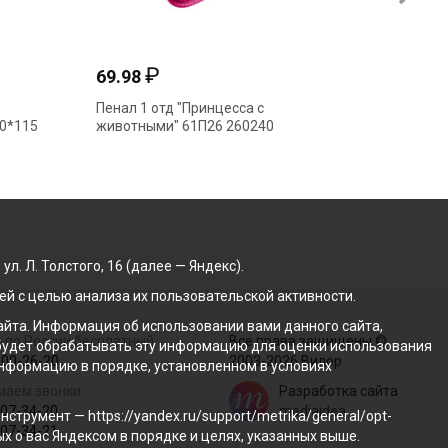
₽
69.98
155.1
Пенал 1 отд "Принцесса с
Пенал 1
90*115
животными" 61П26 260240
большой
190*11
. Л. Толстого, 16 (далее — Яндекс).
й с целью анализа их пользовательской активности.
йта. Информация об использовании вами данного сайта,
 по России бесплатный
Все права защищены ©
с будет обрабатывать эту информацию для оценки использования
100-26-20
2003-2026 Вилор
 информацию в порядке, установленном в условиях
маем звонки
Разработка сайта
207-34-20
mediaidea
трумент — https://yandex.ru/support/metrika/general/opt-
207-34-21
ых о вас Яндексом в порядке и целях, указанных выше.