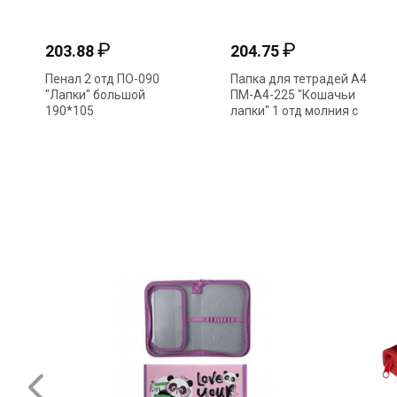
₽
₽
203.88
204.75
Пенал 2 отд ПО-090
Папка для тетрадей А4
"Лапки" большой
ПМ-А4-225 "Кошачьи
190*105
лапки" 1 отд молния с
ручками конгрев