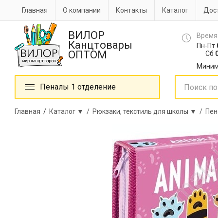
Главная
О компании
Контакты
Каталог
Дост
ВИЛОР
Время
Канцтовары
Пн-Пт
ОПТОМ
Сб
0
Миним
Пеналы 1 отделение
Главная
/
Каталог ▼ /
Рюкзаки, текстиль для школы ▼ /
Пен