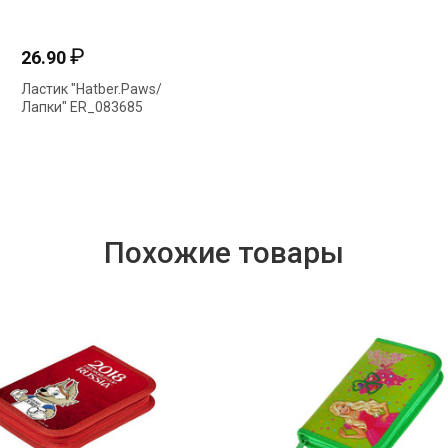
₽
₽
26.90
152.19
Ластик "Hatber.Paws/
Карандаши 12 цв
Лапки" ER_083685
"Каляка-
Маляка.Лапки"
КДМКМ12
Похожие товары