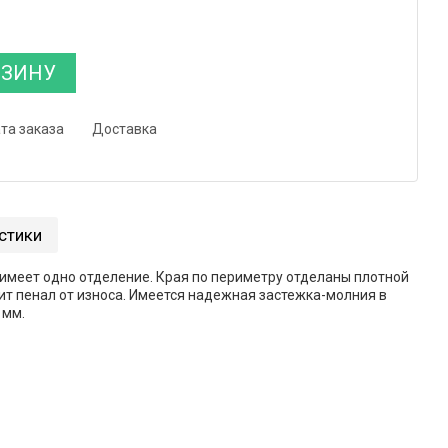
РЗИНУ
та заказа
Доставка
стики
 имеет одно отделение. Края по периметру отделаны плотной
ит пенал от износа. Имеется надежная застежка-молния в
 мм.