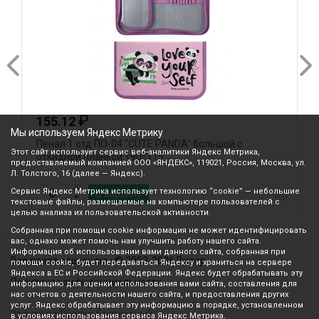
₽
155.12
Мы используем Яндекс Метрику
Пенал 1 отд ПО-04 "CUTE PANDA" большой с
П
Этот сайт использует сервис веб-аналитики Яндекс Метрика,
откидной планкой 190*115
1
предоставляемый компанией ООО «ЯНДЕКС», 119021, Россия, Москва, ул.
Л. Толстого, 16 (далее — Яндекс).
Сервис Яндекс Метрика использует технологию “cookie” — небольшие
В корзину
текстовые файлы, размещаемые на компьютере пользователей с
целью анализа их пользовательской активности.
Собранная при помощи cookie информация не может идентифицировать
вас, однако может помочь нам улучшить работу нашего сайта.
Информация об использовании вами данного сайта, собранная при
Все права защищены © 2003-2026 Вилор
помощи cookie, будет передаваться Яндексу и храниться на сервере
Яндекса в ЕС и Российской Федерации. Яндекс будет обрабатывать эту
Политика конфиденциальности
информацию для оценки использования вами сайта, составления для
нас отчетов о деятельности нашего сайта, и предоставления других
услуг. Яндекс обрабатывает эту информацию в порядке, установленном
Звонок по России бесплатный
в условиях использования сервиса Яндекс Метрика.