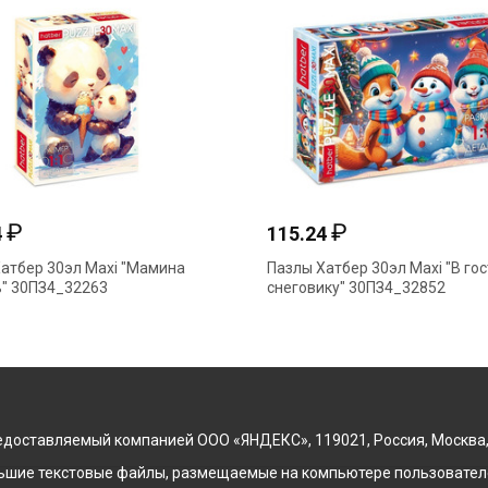
₽
₽
4
115.24
атбер 30эл Maxi "Мамина
Пазлы Хатбер 30эл Maxi "В гос
" 30ПЗ4_32263
снеговику" 30ПЗ4_32852
доставляемый компанией ООО «ЯНДЕКС», 119021, Россия, Москва, ул
льшие текстовые файлы, размещаемые на компьютере пользователе