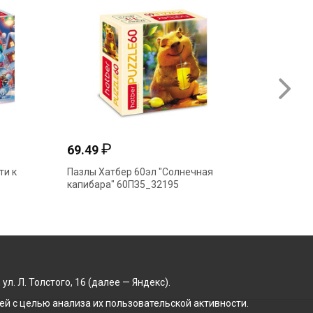
₽
69.49
67.25
ти к
Пазлы Хатбер 60эл "Солнечная
Пазлы Х
капибара" 60ПЗ5_32195
горах" 
. Л. Толстого, 16 (далее — Яндекс).
й с целью анализа их пользовательской активности.