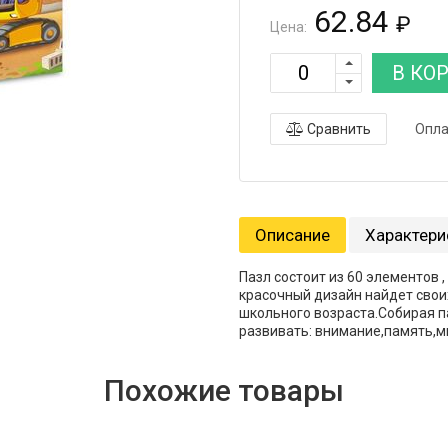
62.84
₽
Цена:
В КО
Сравнить
Опла
Описание
Характери
Пазл состоит из 60 элементов 
красочный дизайн найдет свои
школьного возраста.Собирая п
развивать: внимание,память,м
Похожие товары