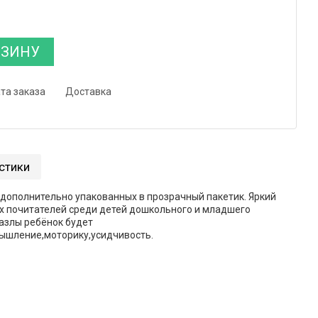
РЗИНУ
та заказа
Доставка
стики
, дополнительно упакованных в прозрачный пакетик. Яркий
х почитателей среди детей дошкольного и младшего
азлы ребёнок будет
ышление,моторику,усидчивость.