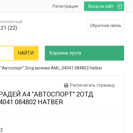
Регистрация
Вход на сайт
 бесплатный
Обратная связь
21 (22)
НАЙТИ
Корзина
пуста
 "Автоспорт" 2отд молния AMc_04041 084802 Hatber
Распечатать страницу
РАДЕЙ А4 "АВТОСПОРТ" 2ОТД
041 084802 HATBER
12