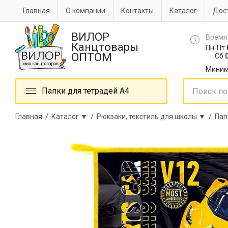
Главная
О компании
Контакты
Каталог
Дост
ВИЛОР
Время
Канцтовары
Пн-Пт
ОПТОМ
Сб
0
Миним
Папки для тетрадей А4
Главная
/
Каталог ▼ /
Рюкзаки, текстиль для школы ▼ /
Пап