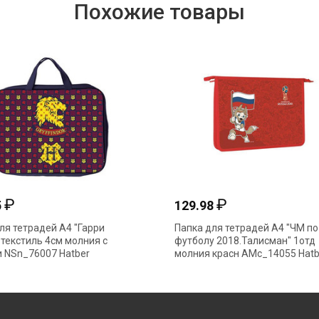
Похожие товары
₽
₽
5
129.98
ля тетрадей А4 "Гарри
Папка для тетрадей А4 "ЧМ по
 текстиль 4см молния с
футболу 2018.Талисман" 1отд
 NSn_76007 Hatber
молния красн AMc_14055 Hatb