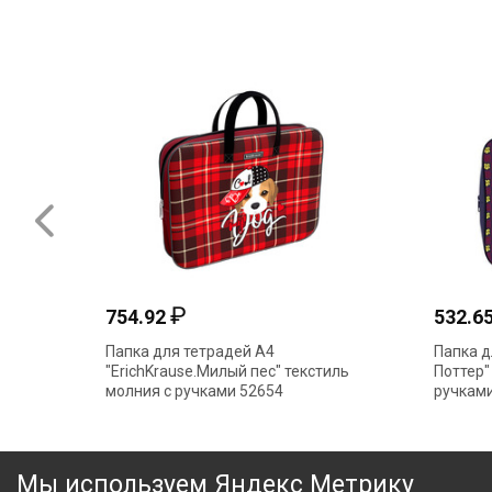
₽
754.92
532.6
Папка для тетрадей А4
Папка д
"ErichKrause.Милый пес" текстиль
Поттер"
молния с ручками 52654
ручками
Мы используем Яндекс Метрику