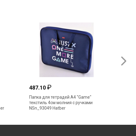
₽
487.10
754.9
Папка для тетрадей А4 "Game"
Папка д
текстиль 4см молния с ручками
"ErichK
er
NSn_93049 Hatber
молния 