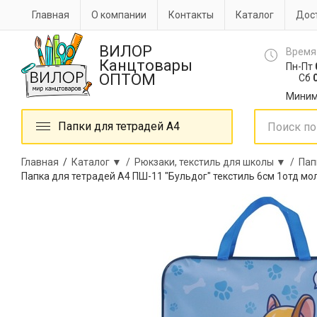
Главная
О компании
Контакты
Каталог
Дост
ВИЛОР
Время
Канцтовары
Пн-Пт
ОПТОМ
Сб
0
Миним
Папки для тетрадей А4
Главная
/
Каталог ▼ /
Рюкзаки, текстиль для школы ▼ /
Пап
Папка для тетрадей А4 ПШ-11 "Бульдог" текстиль 6см 1отд м