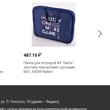
₽
487.10
754.9
Папка для тетрадей А4 "Game"
Папка д
текстиль 4см молния с ручками
"ErichK
er
NSn_93049 Hatber
молния 
. Л. Толстого, 16 (далее — Яндекс).
й с целью анализа их пользовательской активности.