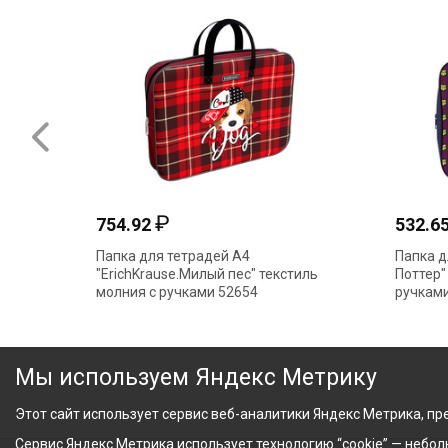
₽
754.92
532.6
Папка для тетрадей А4
Папка д
"ErichKrause.Милый пес" текстиль
Поттер"
молния с ручками 52654
ручками
Мы используем Яндекс Метрику
Этот сайт использует сервис веб-аналитики Яндекс Метрика, пре
Сервис Яндекс Метрика использует технологию “cookie” — небо