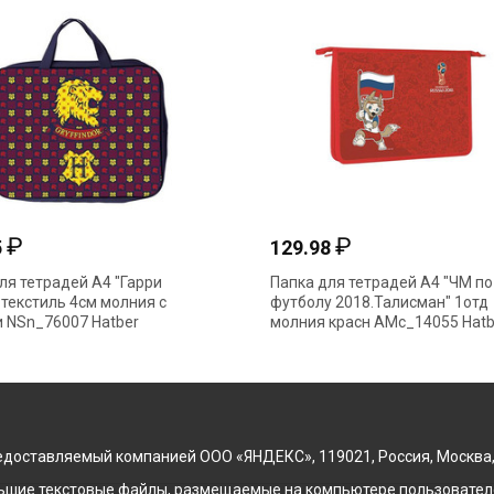
₽
₽
5
129.98
ля тетрадей А4 "Гарри
Папка для тетрадей А4 "ЧМ по
 текстиль 4см молния с
футболу 2018.Талисман" 1отд
 NSn_76007 Hatber
молния красн AMc_14055 Hatb
доставляемый компанией ООО «ЯНДЕКС», 119021, Россия, Москва, ул
льшие текстовые файлы, размещаемые на компьютере пользователе