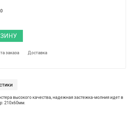
20
РЗИНУ
та заказа
Доставка
стики
эстера высокого качества, надежная застежка-молния идет в
р: 210х60мм.