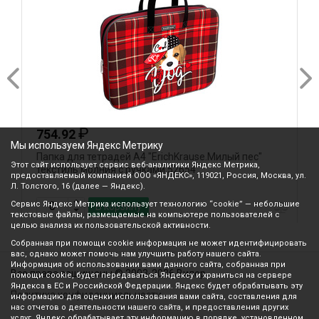
₽
754.92
Мы используем Яндекс Метрику
Папка для тетрадей А4 "ErichKrause.Милый пес"
П
Этот сайт использует сервис веб-аналитики Яндекс Метрика,
текстиль молния с ручками 52654
м
предоставляемый компанией ООО «ЯНДЕКС», 119021, Россия, Москва, ул.
Л. Толстого, 16 (далее — Яндекс).
Сервис Яндекс Метрика использует технологию “cookie” — небольшие
В корзину
текстовые файлы, размещаемые на компьютере пользователей с
целью анализа их пользовательской активности.
Собранная при помощи cookie информация не может идентифицировать
вас, однако может помочь нам улучшить работу нашего сайта.
Информация об использовании вами данного сайта, собранная при
Все права защищены © 2003-2026 Вилор
помощи cookie, будет передаваться Яндексу и храниться на сервере
Яндекса в ЕС и Российской Федерации. Яндекс будет обрабатывать эту
Политика конфиденциальности
информацию для оценки использования вами сайта, составления для
нас отчетов о деятельности нашего сайта, и предоставления других
услуг. Яндекс обрабатывает эту информацию в порядке, установленном