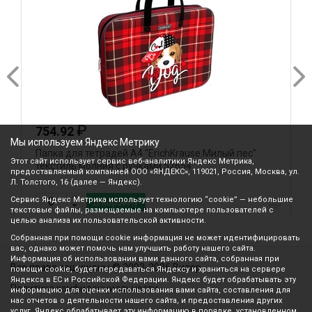
₽
754.92
Мы используем Яндекс Метрику
Папка для тетрадей А4 "ErichKrause.Милый пес"
П
Этот сайт использует сервис веб-аналитики Яндекс Метрика,
текстиль молния с ручками 52654
м
предоставляемый компанией ООО «ЯНДЕКС», 119021, Россия, Москва, ул.
Л. Толстого, 16 (далее — Яндекс).
Сервис Яндекс Метрика использует технологию “cookie” — небольшие
В корзину
текстовые файлы, размещаемые на компьютере пользователей с
целью анализа их пользовательской активности.
Собранная при помощи cookie информация не может идентифицировать
вас, однако может помочь нам улучшить работу нашего сайта.
Информация об использовании вами данного сайта, собранная при
Все права защищены © 2003-2026 Вилор
помощи cookie, будет передаваться Яндексу и храниться на сервере
Яндекса в ЕС и Российской Федерации. Яндекс будет обрабатывать эту
Политика конфиденциальности
информацию для оценки использования вами сайта, составления для
нас отчетов о деятельности нашего сайта, и предоставления других
услуг. Яндекс обрабатывает эту информацию в порядке, установленном