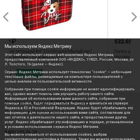
₽
532.65
Мы используем Яндекс Метрику
"
Папка для тетрадей А4 "Гарри Поттер" текстиль 4см
Этот сайт использует сервис веб-аналитики Яндекс Метрика,
молния с ручками NSn_76007 Hatber
предоставляемый компанией ООО «ЯНДЕКС», 119021, Россия, Москва, ул.
Л. Толстого, 16 (далее — Яндекс).
Сервис Яндекс Метрика использует технологию “cookie” — небольшие
В корзину
текстовые файлы, размещаемые на компьютере пользователей с
целью анализа их пользовательской активности.
Собранная при помощи cookie информация не может идентифицировать
вас, однако может помочь нам улучшить работу нашего сайта.
Информация об использовании вами данного сайта, собранная при
Все права защищены © 2003-2026 Вилор
помощи cookie, будет передаваться Яндексу и храниться на сервере
Яндекса в ЕС и Российской Федерации. Яндекс будет обрабатывать эту
Политика конфиденциальности
информацию для оценки использования вами сайта, составления для
нас отчетов о деятельности нашего сайта, и предоставления других
услуг. Яндекс обрабатывает эту информацию в порядке, установленном
Звонок по России бесплатный
в условиях использования сервиса Яндекс Метрика.
8 800 100-26-20
Вы можете отказаться от использования cookies, выбрав
соответствующие настройки в браузере. Также вы можете использовать