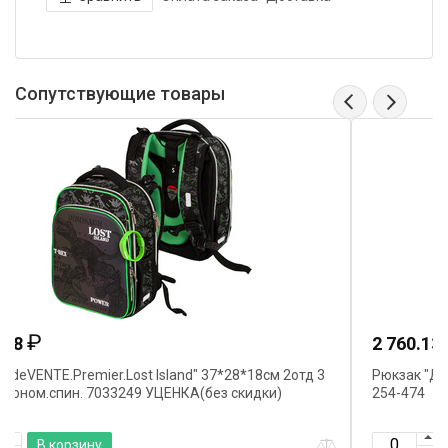
Сопутствующие товары
₽
2 760.13
 3
Рюкзак "Дино бэк ту скул" 37*28*14см 3отд 2кармана
254-474
В корзину