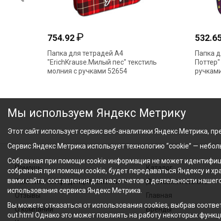
₽
754.92
532.6
Папка для тетрадей А4
Папка д
"ErichKrause.Милый пес" текстиль
Поттер"
молния с ручками 52654
ручками
Мы используем Яндекс Метрику
Этот сайт использует сервис веб-аналитики Яндекс Метрика, пре
Сервис Яндекс Метрика использует технологию “cookie” — небо
Собранная при помощи cookie информация не может идентифици
Помощь
Каталог
собранная при помощи cookie, будет передаваться Яндексу и х
вами сайта, составления для нас отчетов о деятельности нашег
Политика конфиденциальности
Доставка и оплата
использования сервиса Яндекс Метрика.
Отзывы
Главная
Вы можете отказаться от использования cookies, выбрав соответ
О компании
Бренды
out.html Однако это может повлиять на работу некоторых функци