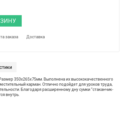
РЗИНУ
та заказа
Доставка
стики
 Размер 350х265х75мм. Выполнена их высококачественного
местительный карман. Отлично подойдет для уроков труда,
тельности. Благодаря расширенному дну сумки "стаканчик-
ся внутрь.