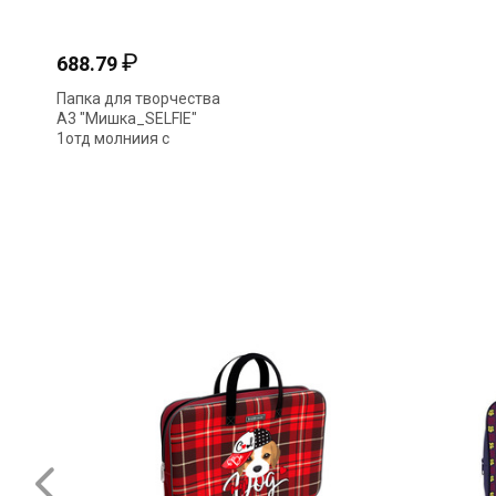
₽
688.79
Папка для творчества
А3 "Мишка_SELFIE"
1отд молниия с
ручками 34*46*5см
АМn_68098 Hatber