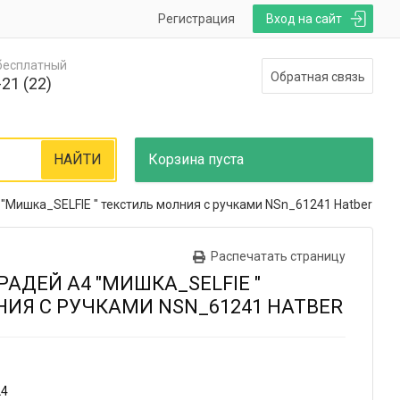
Регистрация
Вход на сайт
 бесплатный
Обратная связь
21 (22)
НАЙТИ
Корзина
пуста
 "Мишка_SELFIE " текстиль молния с ручками NSn_61241 Hatber
Распечатать страницу
АДЕЙ А4 "МИШКА_SELFIE "
ИЯ С РУЧКАМИ NSN_61241 HATBER
24