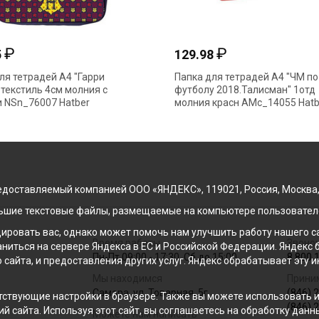
₽
₽
5
129.98
ля тетрадей А4 "Гарри
Папка для тетрадей А4 "ЧМ по
 текстиль 4см молния с
футболу 2018.Талисман" 1отд
 NSn_76007 Hatber
молния красн AMc_14055 Hatb
доставляемый компанией ООО «ЯНДЕКС», 119021, Россия, Москва, ул
льшие текстовые файлы, размещаемые на компьютере пользователе
ровать вас, однако может помочь нам улучшить работу нашего са
Время работы
Звонок
раниться на сервере Яндекса в ЕС и Российской Федерации. Яндек
Пн-Пт 09:00 - 17:30, Сб до 15:00
8 800 
о сайта, и предоставления других услуг. Яндекс обрабатывает эту
Мы находимся
Прини
Самара, ул. Товарная, 5г
(846) 
ствующие настройки в браузере. Также вы можете использовать инс
(846) 
й сайта. Используя этот сайт, вы соглашаетесь на обработку данн
Можете нам написать