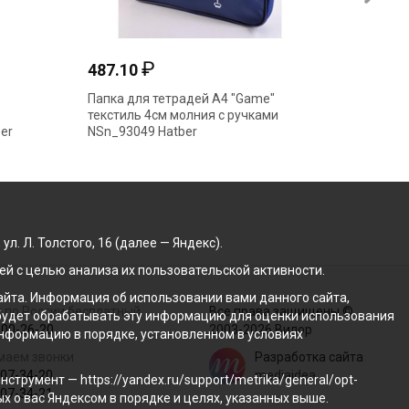
₽
487.10
754.9
Папка для тетрадей А4 "Game"
Папка д
текстиль 4см молния с ручками
"ErichK
er
NSn_93049 Hatber
молния 
. Л. Толстого, 16 (далее — Яндекс).
й с целью анализа их пользовательской активности.
йта. Информация об использовании вами данного сайта,
 по России бесплатный
Все права защищены ©
с будет обрабатывать эту информацию для оценки использования
100-26-20
2003-2026 Вилор
 информацию в порядке, установленном в условиях
маем звонки
Разработка сайта
207-34-20
mediaidea
трумент — https://yandex.ru/support/metrika/general/opt-
207-34-21
ых о вас Яндексом в порядке и целях, указанных выше.