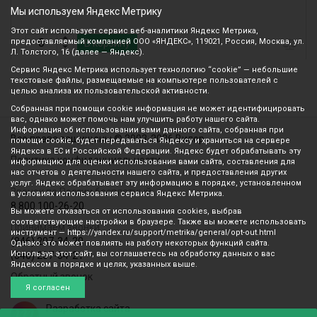
Мы используем Яндекс Метрику
Этот сайт использует сервис веб-аналитики Яндекс Метрика,
предоставляемый компанией ООО «ЯНДЕКС», 119021, Россия, Москва, ул.
В корзину
Л. Толстого, 16 (далее — Яндекс).
Сервис Яндекс Метрика использует технологию “cookie” — небольшие
текстовые файлы, размещаемые на компьютере пользователей с
целью анализа их пользовательской активности.
Собранная при помощи cookie информация не может идентифицировать
вас, однако может помочь нам улучшить работу нашего сайта.
Информация об использовании вами данного сайта, собранная при
Все права защищены © 2003-2026 Вилор
помощи cookie, будет передаваться Яндексу и храниться на сервере
Яндекса в ЕС и Российской Федерации. Яндекс будет обрабатывать эту
Политика конфиденциальности
информацию для оценки использования вами сайта, составления для
нас отчетов о деятельности нашего сайта, и предоставления других
услуг. Яндекс обрабатывает эту информацию в порядке, установленном
Звонок по России бесплатный
в условиях использования сервиса Яндекс Метрика.
8 800 100-26-20
Вы можете отказаться от использования cookies, выбрав
соответствующие настройки в браузере. Также вы можете использовать
Принимаем звонки
инструмент — https://yandex.ru/support/metrika/general/opt-out.html
(846) 207-34-20
Однако это может повлиять на работу некоторых функций сайта.
Используя этот сайт, вы соглашаетесь на обработку данных о вас
(846) 207-34-21
Яндексом в порядке и целях, указанных выше.
Обратный звонок
Я согласен
Разработка сайта