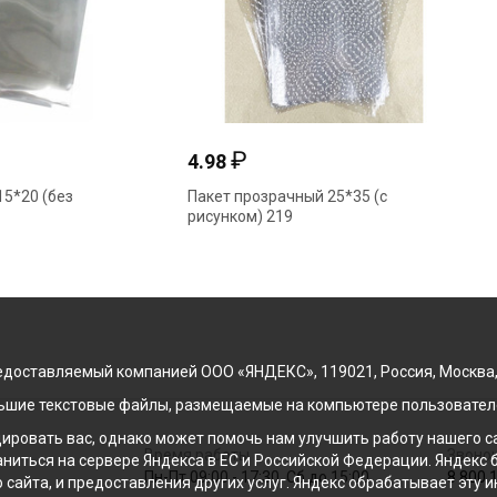
₽
₽
4.98
розрачный 15*20 (без
Пакет прозрачный 25*35 (с
) 389/3
рисунком) 219
доставляемый компанией ООО «ЯНДЕКС», 119021, Россия, Москва, ул
льшие текстовые файлы, размещаемые на компьютере пользователе
ровать вас, однако может помочь нам улучшить работу нашего са
Время работы
Звонок
раниться на сервере Яндекса в ЕС и Российской Федерации. Яндек
Пн-Пт 09:00 - 17:30, Сб до 15:00
8 800 
о сайта, и предоставления других услуг. Яндекс обрабатывает эту