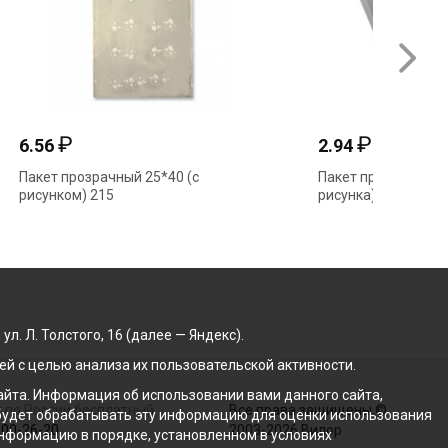
₽
6.56
Пакет прозрачный 25*40 (с
рисунком) 215
. Л. Толстого, 16 (далее — Яндекс).
й с целью анализа их пользовательской активности.
йта. Информация об использовании вами данного сайта,
 по России бесплатный
Все права защищены ©
с будет обрабатывать эту информацию для оценки использования
100-26-20
2003-2026 Вилор
 информацию в порядке, установленном в условиях