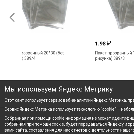
₽
2.94
1.98
Пакет прозрачный 20*30 (без
Пакет п
рисунка) 389/4
рисунка
Мы используем Яндекс Метрику
Этот сайт использует сервис веб-аналитики Яндекс Метрика, пре
Сервис Яндекс Метрика использует технологию “cookie” — небо
Собранная при помощи cookie информация не может идентифици
Помощь
Каталог
собранная при помощи cookie, будет передаваться Яндексу и х
вами сайта, составления для нас отчетов о деятельности нашег
Политика конфиденциальности
Доставка и оплата