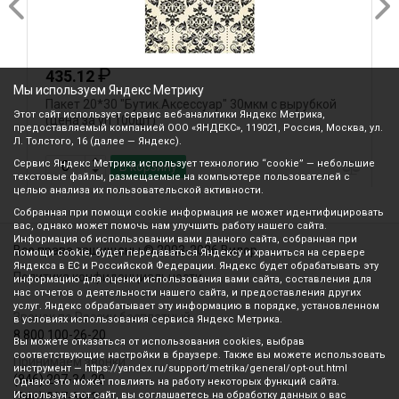
₽
435.12
Мы используем Яндекс Метрику
Пакет 20*30 "Бутик.Аксессуар" 30мкм с вырубкой
П
Этот сайт использует сервис веб-аналитики Яндекс Метрика,
(цена за уп 100шт)
п
предоставляемый компанией ООО «ЯНДЕКС», 119021, Россия, Москва, ул.
Л. Толстого, 16 (далее — Яндекс).
Сервис Яндекс Метрика использует технологию “cookie” — небольшие
В корзину
текстовые файлы, размещаемые на компьютере пользователей с
целью анализа их пользовательской активности.
Собранная при помощи cookie информация не может идентифицировать
вас, однако может помочь нам улучшить работу нашего сайта.
Информация об использовании вами данного сайта, собранная при
Все права защищены © 2003-2026 Вилор
помощи cookie, будет передаваться Яндексу и храниться на сервере
Яндекса в ЕС и Российской Федерации. Яндекс будет обрабатывать эту
Политика конфиденциальности
информацию для оценки использования вами сайта, составления для
нас отчетов о деятельности нашего сайта, и предоставления других
услуг. Яндекс обрабатывает эту информацию в порядке, установленном
Звонок по России бесплатный
в условиях использования сервиса Яндекс Метрика.
8 800 100-26-20
Вы можете отказаться от использования cookies, выбрав
соответствующие настройки в браузере. Также вы можете использовать
Принимаем звонки
инструмент — https://yandex.ru/support/metrika/general/opt-out.html
(846) 207-34-20
Однако это может повлиять на работу некоторых функций сайта.
Используя этот сайт, вы соглашаетесь на обработку данных о вас
(846) 207-34-21