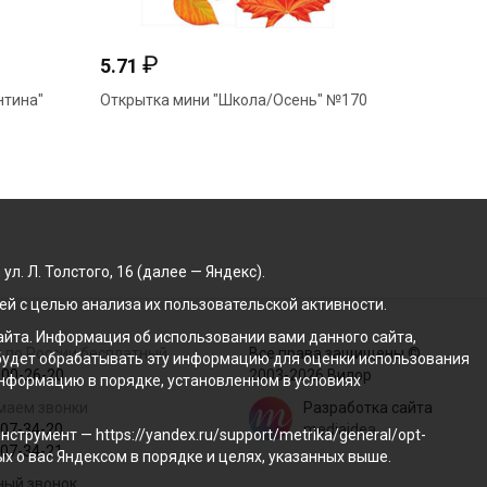
₽
5.71
нтина"
Открытка мини "Школа/Осень" №170
. Л. Толстого, 16 (далее — Яндекс).
й с целью анализа их пользовательской активности.
йта. Информация об использовании вами данного сайта,
 по России бесплатный
Все права защищены ©
с будет обрабатывать эту информацию для оценки использования
100-26-20
2003-2026 Вилор
 информацию в порядке, установленном в условиях
маем звонки
Разработка сайта
207-34-20
mediaidea
трумент — https://yandex.ru/support/metrika/general/opt-
207-34-21
ых о вас Яндексом в порядке и целях, указанных выше.
ный звонок