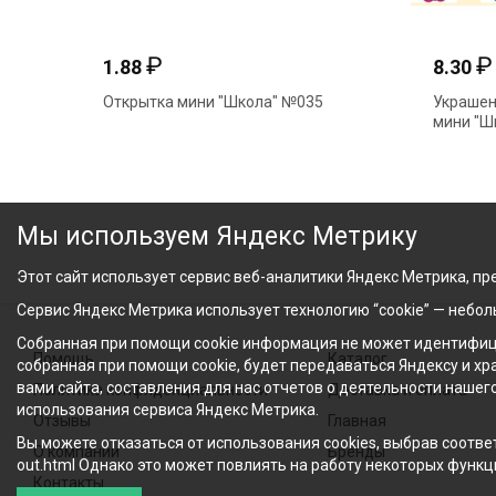
₽
1.88
8.30
" №170
Открытка мини "Школа" №035
Украшен
мини "
Мы используем Яндекс Метрику
Этот сайт использует сервис веб-аналитики Яндекс Метрика, пре
Сервис Яндекс Метрика использует технологию “cookie” — небо
Собранная при помощи cookie информация не может идентифици
Помощь
Каталог
собранная при помощи cookie, будет передаваться Яндексу и х
вами сайта, составления для нас отчетов о деятельности нашег
Политика конфиденциальности
Доставка и оплата
использования сервиса Яндекс Метрика.
Отзывы
Главная
Вы можете отказаться от использования cookies, выбрав соответ
О компании
Бренды
out.html Однако это может повлиять на работу некоторых функци
Контакты