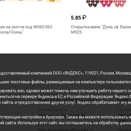
₽
₽
5.85
ие на скотче код №060 065
Открытка мини "День св. Вале
Школа/Осень"
№025
доставляемый компанией ООО «ЯНДЕКС», 119021, Россия, Москва, ул
льшие текстовые файлы, размещаемые на компьютере пользователе
ровать вас, однако может помочь нам улучшить работу нашего са
Время работы
Звонок
раниться на сервере Яндекса в ЕС и Российской Федерации. Яндек
Пн-Пт 09:00 - 17:30, Сб до 15:00
8 800 
о сайта, и предоставления других услуг. Яндекс обрабатывает эту
Мы находимся
Прини
Самара, ул. Товарная, 5г
(846) 
ствующие настройки в браузере. Также вы можете использовать инс
(846) 
й сайта. Используя этот сайт, вы соглашаетесь на обработку данн
Можете нам написать
kanc-lend.samara@yandex.ru
Обрат