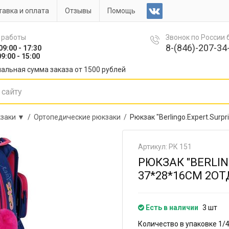
авка и оплата
Отзывы
Помощь
 работы
Звонок по России
8-(846)-207-34-
09:00 - 17:30
9:00 - 15:00
альная сумма заказа от 1500 рублей
заки ▼ /
Ортопедические рюкзаки /
Рюкзак "Berlingo.Expert.Surp
Артикул: РК 151
РЮКЗАК "BERLIN
37*28*16СМ 2ОТ
Есть в наличии
3 шт
Количество в упаковке 1/