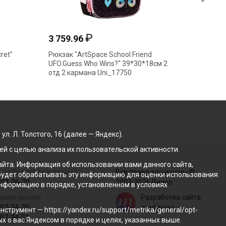
₽
3 759.96
3 307
ret"
Рюкзак "ArtSpace School Friend
Рюкзак 
UFO.Guess Who Wins?" 39*30*18см 2
40*28*1
отд 2 кармана Uni_17750
. Л. Толстого, 16 (далее — Яндекс).
й с целью анализа их пользовательской активности.
йта. Информация об использовании вами данного сайта,
 по России бесплатный
Все права защищены ©
с будет обрабатывать эту информацию для оценки использования
100-26-20
2003-2026 Вилор
 информацию в порядке, установленном в условиях
маем звонки
Разработка сайта
207-34-20
mediaidea
трумент — https://yandex.ru/support/metrika/general/opt-
207-34-21
ых о вас Яндексом в порядке и целях, указанных выше.