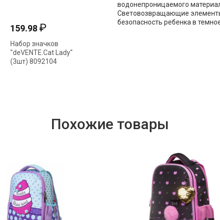
водонепроницаемого материал
Световозвращающие элементы 
безопасность ребенка в темное 
₽
₽
159.98
15.24
Набор значков
Карандаш ч\гр
Т
"deVENTE.Cat Lady"
"ACMELIAE.Котики" 2В
"
(3шт) 8092104
43207
а
(
Похожие товары