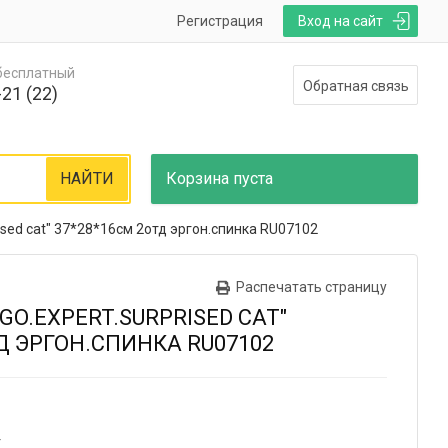
Регистрация
Вход на сайт
 бесплатный
Обратная связь
21 (22)
НАЙТИ
Корзина
пуста
rised cat" 37*28*16см 2отд эргон.спинка RU07102
Распечатать страницу
GO.EXPERT.SURPRISED CAT"
Д ЭРГОН.СПИНКА RU07102
4