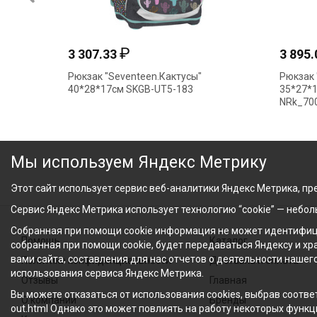
₽
3 307.33
3 895
Рюкзак "Seventeen.Кактусы"
Рюкзак 
40*28*17см SKGB-UT5-183
35*27*1
NRk_700
Мы используем Яндекс Метрику
Этот сайт использует сервис веб-аналитики Яндекс Метрика, пре
Сервис Яндекс Метрика использует технологию “cookie” — небо
Собранная при помощи cookie информация не может идентифици
Помощь
Каталог
собранная при помощи cookie, будет передаваться Яндексу и х
вами сайта, составления для нас отчетов о деятельности нашег
Политика конфиденциальности
Доставка и оплата
использования сервиса Яндекс Метрика.
Отзывы
Главная
Вы можете отказаться от использования cookies, выбрав соответ
О компании
Бренды
out.html Однако это может повлиять на работу некоторых функци