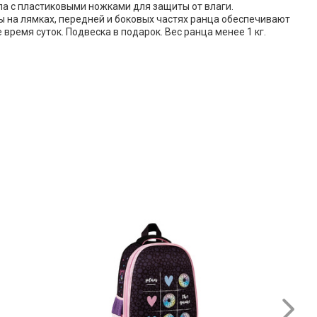
а с пластиковыми ножками для защиты от влаги.
на лямках, передней и боковых частях ранца обеспечивают
время суток. Подвеска в подарок. Вес ранца менее 1 кг.
₽
₽
101.42
206.70
екстовыделитель
Набор
Кошачья лапа"
текстовыделителей
ссорти 1-4мм 252404
5шт "Кошачья лапа" 1-
3065) Кокос
3мм 252417 Кокос