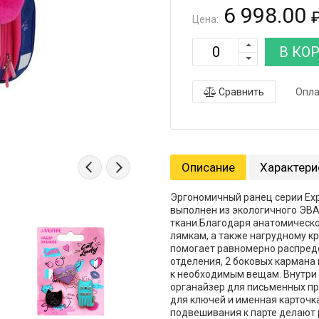
6 998.00
Цена:
В КО
Сравнить
Опла
Описание
Характери
Эргономичный ранец серии Exp
выполнен из экологичного ЭВА
ткани.Благодаря анатомическо
лямкам, а также нагрудному кр
помогает равномерно распреде
отделения, 2 боковых кармана
к необходимым вещам. Внутри 
органайзер для письменных пр
для ключей и именная карточка
подвешивания к парте делают 