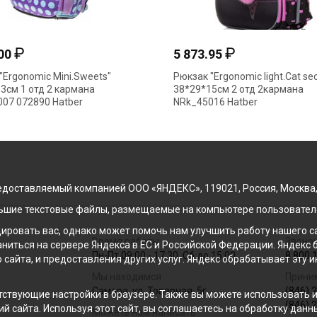
₽
₽
.00
5 873.95
"Ergonomic Mini.Sweets"
Рюкзак "Ergonomic light.Cat sec
3см 1 отд 2 кармана
38*29*15см 2 отд 2кармана
07 072890 Hatber
NRk_45016 Hatber
доставляемый компанией ООО «ЯНДЕКС», 119021, Россия, Москва, ул
льшие текстовые файлы, размещаемые на компьютере пользователе
ровать вас, однако может помочь нам улучшить работу нашего са
Время работы
Звонок
раниться на сервере Яндекса в ЕС и Российской Федерации. Яндек
Пн-Пт 09:00 - 17:30, Сб до 15:00
8 800 
о сайта, и предоставления других услуг. Яндекс обрабатывает эту
Мы находимся
Прини
Самара, ул. Товарная, 5г
(846) 
ствующие настройки в браузере. Также вы можете использовать инс
(846) 
й сайта. Используя этот сайт, вы соглашаетесь на обработку данн
Можете нам написать