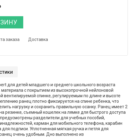
₽
РЗИНУ
та заказа
Доставка
стики
ert для детей младшего и среднего школьного возраста
 материала с покрытием из высокопрочной нейлоновой
й вентилируемой спинке, регулируемым по длине и высоте
еплению ранец плотно фиксируется на спине ребенка, что
лить нагрузку и сохранить правильную осанку. Ранец имеет 2
 на резинке, съемный кошелек на лямке для быстрого доступа
предусмотрены разделители для учебных пособий,
инадлежностей, карман для мобильного телефона, карабин
 для подписи. Уплотненная мягкая ручка и петля для
ранец очень удобным. Дно выполнено из