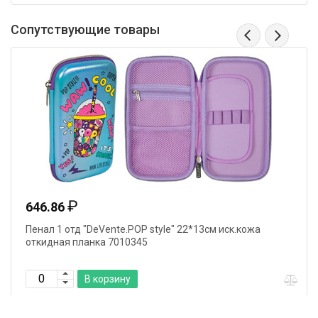
Сопутствующие товары
₽
646.86
Пенал 1 отд "DeVente.POP style" 22*13см иск.кожа
откидная планка 7010345
В корзину