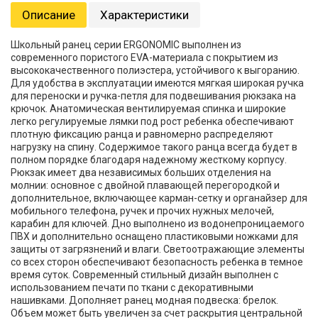
Описание
Характеристики
Школьный ранец серии ERGONOMIC выполнен из
современного пористого EVA-материала с покрытием из
высококачественного полиэстера, устойчивого к выгоранию.
Для удобства в эксплуатации имеются мягкая широкая ручка
для переноски и ручка-петля для подвешивания рюкзака на
крючок. Анатомическая вентилируемая спинка и широкие
легко регулируемые лямки под рост ребенка обеспечивают
плотную фиксацию ранца и равномерно распределяют
нагрузку на спину. Содержимое такого ранца всегда будет в
полном порядке благодаря надежному жесткому корпусу.
Рюкзак имеет два независимых больших отделения на
молнии: основное с двойной плавающей перегородкой и
дополнительное, включающее карман-сетку и органайзер для
мобильного телефона, ручек и прочих нужных мелочей,
карабин для ключей. Дно выполнено из водонепроницаемого
ПВХ и дополнительно оснащено пластиковыми ножками для
защиты от загрязнений и влаги. Светоотражающие элементы
со всех сторон обеспечивают безопасность ребенка в темное
время суток. Современный стильный дизайн выполнен с
использованием печати по ткани с декоративными
нашивками. Дополняет ранец модная подвеска: брелок.
Объем может быть увеличен за счет раскрытия центральной