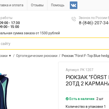
авка и оплата
Отзывы
Помощь
 работы
Звонок по России
8-(846)-207-34-
09:00 - 17:30
9:00 - 15:00
альная сумма заказа от 1500 рублей
заки ▼ /
Ортопедические рюкзаки /
Рюкзак "Först F-Top.Blue he
Артикул: РК 1207
РЮКЗАК "FÖRST 
2ОТД 2 КАРМАНА
Есть в наличии
2 шт
Количество в упаковке 1