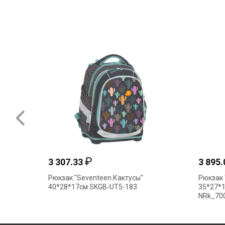
₽
3 307.33
3 895
Рюкзак "Seventeen.Кактусы"
Рюкзак 
40*28*17см SKGB-UT5-183
35*27*1
NRk_700