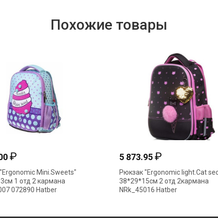
Похожие товары
₽
₽
.00
5 873.95
"Ergonomic Mini.Sweets"
Рюкзак "Ergonomic light.Cat sec
3см 1 отд 2 кармана
38*29*15см 2 отд 2кармана
07 072890 Hatber
NRk_45016 Hatber