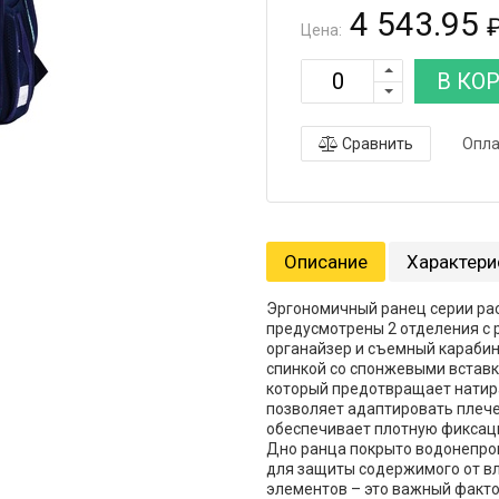
4 543.95
Цена:
В КО
Сравнить
Опла
Описание
Характери
Эргономичный ранец серии рас
предусмотрены 2 отделения с 
органайзер и съемный караби
спинкой со спонжевыми встав
который предотвращает натира
позволяет адаптировать плече
обеспечивает плотную фиксаци
Дно ранца покрыто водонепр
для защиты содержимого от вл
элементов – это важный факто