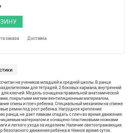
₽
РЗИНУ
та заказа
Доставка
стики
считан на учеников младшей и средней школы. В ранце
разделителями для тетрадей, 2 боковых кармана, внутренний
н для ключей. Модель оснащена правильной анатомической
ками, покрытыми мягким вентиляционным материалом,
ние спины и плеч ребенка. Специальный механизм на спинке
вые ремни под рост ребенка. Нагрудное крепление
ю ранца, не дает лямкам спадать с плеч во время движения.
оницаемым материалом и оснащено пластиковыми ножками
аги и легкого ухода за изделием. Наличие светоотражающих
р безопасного движения ребёнка в тёмное время суток.