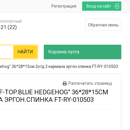
Регистрация
Вход на сайт
 бесплатный
Обратная связь
21 (22)
НАЙТИ
Корзина
пуста
dgehog" 36*28*15см 2отд 2 кармана эргон.спинка FT-RY-010503
Распечатать страницу
F-TOP.BLUE HEDGEHOG" 36*28*15СМ
 ЭРГОН.СПИНКА FT-RY-010503