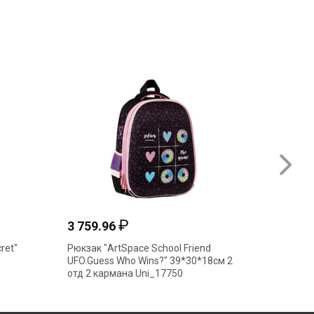
₽
3 759.96
3 307
ret"
Рюкзак "ArtSpace School Friend
Рюкзак 
UFO.Guess Who Wins?" 39*30*18см 2
40*28*1
отд 2 кармана Uni_17750