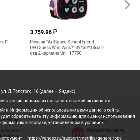
₽
3 759.96
3 307
ret"
Рюкзак "ArtSpace School Friend
Рюкзак 
UFO.Guess Who Wins?" 39*30*18см 2
40*28*1
отд 2 кармана Uni_17750
. Л. Толстого, 16 (далее — Яндекс).
й с целью анализа их пользовательской активности.
йта. Информация об использовании вами данного сайта,
 по России бесплатный
Все права защищены ©
с будет обрабатывать эту информацию для оценки использования
100-26-20
2003-2026 Вилор
 информацию в порядке, установленном в условиях
маем звонки
Разработка сайта
207-34-20
mediaidea
трумент — https://yandex.ru/support/metrika/general/opt-