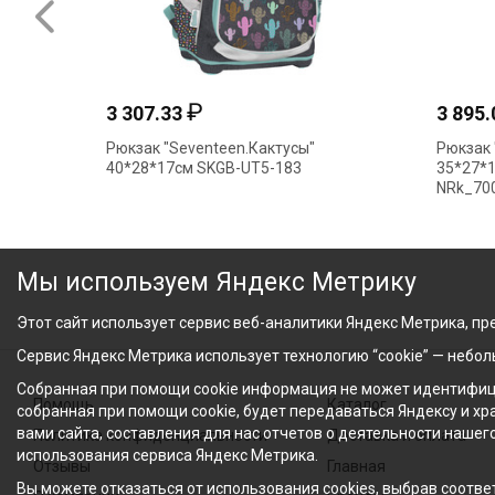
₽
3 307.33
3 895
Рюкзак "Seventeen.Кактусы"
Рюкзак 
40*28*17см SKGB-UT5-183
35*27*1
NRk_700
Мы используем Яндекс Метрику
Этот сайт использует сервис веб-аналитики Яндекс Метрика, пре
Сервис Яндекс Метрика использует технологию “cookie” — небо
Собранная при помощи cookie информация не может идентифици
Помощь
Каталог
собранная при помощи cookie, будет передаваться Яндексу и х
вами сайта, составления для нас отчетов о деятельности нашег
Политика конфиденциальности
Доставка и оплата
использования сервиса Яндекс Метрика.
Отзывы
Главная
Вы можете отказаться от использования cookies, выбрав соответ