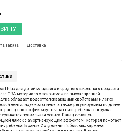
4
₽
РЗИНУ
та заказа
Доставка
стики
ert Plus для детей младшего и среднего школьного возраста
ного ЭВА материала с покрытием из высокопрочной
рдура обладает водоотталкивающими свойствами и легко
еской вентилируемой спинке, а также регулируемым по длине
ю ранец плотно фиксируется на спине ребенка, нагрузка
охраняется правильная осанка. Ранец оснащен
кцией лямок с амортизирующим эффектом , которая помогает
ину ребенка. В ранце 2 отделения, 2 боковых кармана,
 быстрого доступа к необходимым вещам. Внутри