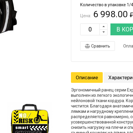
Количество в упаковке 1/
6 998.00
Цена:
В КО
Сравнить
Опла
Описание
Характери
Эргономичный ранец серии Exp
выполнен из легкого экологич
нейлоновой ткани кордура. Ко
чистится. Благодаря анатомич
лямкам и нагрудному креплени
распределяется равномерно, с
усовершенствованной констру
снизить нагрузку на плечи и сп
съемный кошелек на лямке для