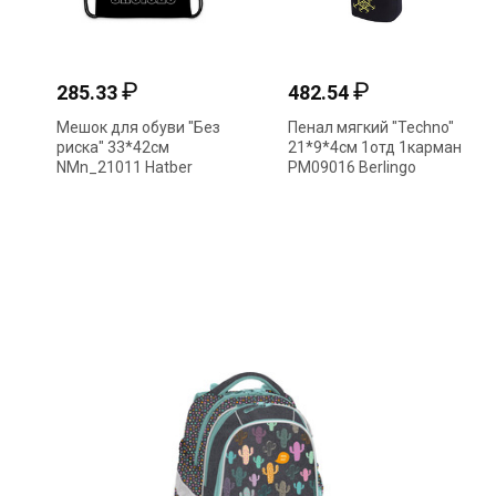
₽
₽
285.33
482.54
Мешок для обуви "Без
Пенал мягкий "Techno"
риска" 33*42см
21*9*4см 1отд 1карман
NMn_21011 Hatber
PM09016 Berlingo