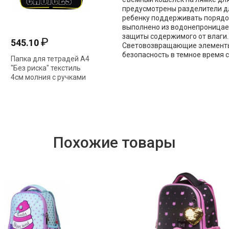
предусмотрены разделители дл
ребенку поддерживать порядо
выполнено из водонепроницае
защиты содержимого от влаги.
₽
545.10
Световозвращающие элементы 
безопасность в темное время с
Папка для тетрадей А4
"Без риска" текстиль
4см молния с ручками
NSn_94062 Hatber
Похожие товары