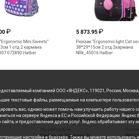
₽
₽
.00
5 873.95
"Ergonomic Mini.Sweets"
Рюкзак "Ergonomic light.Cat sec
3см 1 отд 2 кармана
38*29*15см 2 отд 2кармана
07 072890 Hatber
NRk_45016 Hatber
доставляемый компанией ООО «ЯНДЕКС», 119021, Россия, Москва, ул
льшие текстовые файлы, размещаемые на компьютере пользователе
ровать вас, однако может помочь нам улучшить работу нашего са
Время работы
Звонок
раниться на сервере Яндекса в ЕС и Российской Федерации. Яндек
Пн-Пт 09:00 - 17:30, Сб до 15:00
8 800 
о сайта, и предоставления других услуг. Яндекс обрабатывает эту
Мы находимся
Прини
Самара, ул. Товарная, 5г
(846) 
ствующие настройки в браузере. Также вы можете использовать инс