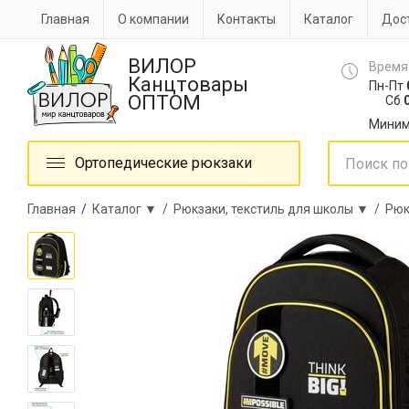
Главная
О компании
Контакты
Каталог
Дост
ВИЛОР
Время
Канцтовары
Пн-Пт
ОПТОМ
Сб
0
Миним
Ортопедические рюкзаки
Главная
/
Каталог ▼ /
Рюкзаки, текстиль для школы ▼ /
Рюк