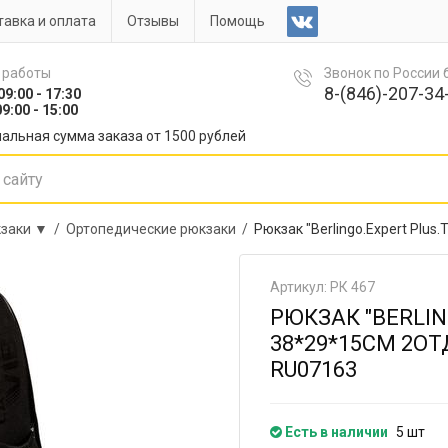
авка и оплата
Отзывы
Помощь
 работы
Звонок по России
8-(846)-207-34-
09:00 - 17:30
9:00 - 15:00
альная сумма заказа от 1500 рублей
заки ▼ /
Ортопедические рюкзаки /
Рюкзак "Berlingo.Expert Plus
Артикул: РК 467
РЮКЗАК "BERLIN
38*29*15СМ 2О
RU07163
Есть в наличии
5 шт