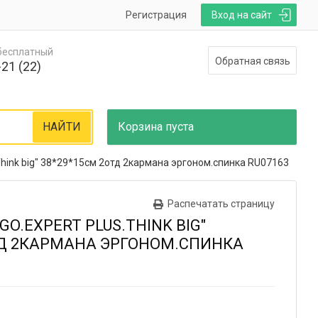
Регистрация
Вход на сайт
 бесплатный
Обратная связь
21 (22)
НАЙТИ
Корзина
пуста
.Think big" 38*29*15см 2отд 2кармана эргоном.спинка RU07163
Распечатать страницу
GO.EXPERT PLUS.THINK BIG"
ТД 2КАРМАНА ЭРГОНОМ.СПИНКА