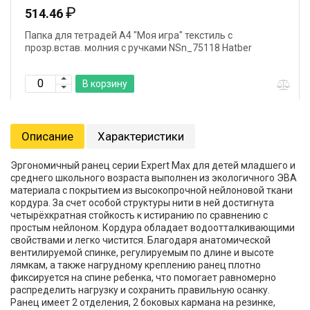
₽
514.46
Папка для тетрадей А4 "Моя игра" текстиль с
прозр.встав. молния с ручками NSn_75118 Hatber
В корзину
Описание
Характеристики
Эргономичный ранец серии Expert Max для детей младшего и
среднего школьного возраста выполнен из экологичного ЭВА
материала с покрытием из высокопрочной нейлоновой ткани
кордура. За счет особой структуры нити в ней достигнута
четырёхкратная стойкость к истиранию по сравнению с
простым нейлоном. Кордура обладает водоотталкивающими
свойствами и легко чистится. Благодаря анатомической
вентилируемой спинке, регулируемым по длине и высоте
лямкам, а также нагрудному креплению ранец плотно
фиксируется на спине ребенка, что помогает равномерно
распределить нагрузку и сохранить правильную осанку.
Ранец имеет 2 отделения, 2 боковых кармана на резинке,