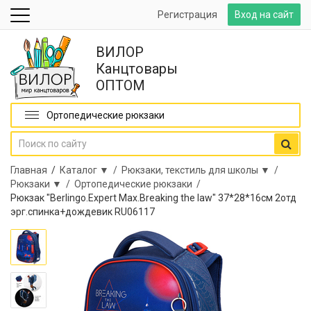
Регистрация
Вход на сайт
ВИЛОР
Канцтовары
ОПТОМ
Ортопедические рюкзаки
Главная
/
Каталог ▼ /
Рюкзаки, текстиль для школы ▼ /
Рюкзаки ▼ /
Ортопедические рюкзаки /
Рюкзак "Berlingo.Expert Max.Breaking the law" 37*28*16см 2отд
эрг.спинка+дождевик RU06117