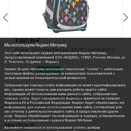
₽
3 307.33
Мы используем Яндекс Метрику
Рюкзак "Seventeen.Кактусы" 40*28*17см SKGB-UT5-
Р
Этот сайт использует сервис веб-аналитики Яндекс Метрика,
183
к
предоставляемый компанией ООО «ЯНДЕКС», 119021, Россия, Москва, ул.
Л. Толстого, 16 (далее — Яндекс).
Сервис Яндекс Метрика использует технологию “cookie” — небольшие
В корзину
текстовые файлы, размещаемые на компьютере пользователей с
целью анализа их пользовательской активности.
Собранная при помощи cookie информация не может идентифицировать
вас, однако может помочь нам улучшить работу нашего сайта.
Информация об использовании вами данного сайта, собранная при
Все права защищены © 2003-2026 Вилор
помощи cookie, будет передаваться Яндексу и храниться на сервере
Яндекса в ЕС и Российской Федерации. Яндекс будет обрабатывать эту
Политика конфиденциальности
информацию для оценки использования вами сайта, составления для
нас отчетов о деятельности нашего сайта, и предоставления других
услуг. Яндекс обрабатывает эту информацию в порядке, установленном
Звонок по России бесплатный
в условиях использования сервиса Яндекс Метрика.
8 800 100-26-20
Вы можете отказаться от использования cookies, выбрав