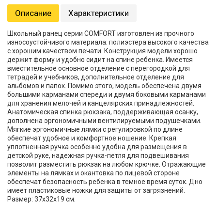
Описание
Характеристики
Школьный ранец серии COMFORT изготовлен из прочного
износоустойчивого материала: полиэстера высокого качества
с хорошим качеством печати. Конструкция модели хорошо
держит форму и удобно сидит на спине ребенка. Имеется
вместительное основное отделение с перегородкой для
тетрадей и учебников, дополнительное отделение для
альбомов и папок. Помимо этого, модель обеспечена двумя
большими карманами спереди и двумя боковыми карманами
для хранения мелочей и канцелярских принадлежностей.
Анатомическая спинка рюкзака, поддерживающая осанку,
дополнена эргономичными вентилируемыми подушечками.
Мягкие эргономичные лямки с регулировкой по длине
обеспечат удобное и комфортное ношение. Крепкая
уплотненная ручка особенно удобна для размещения в
детской руке, надежная ручка-петля для подвешивания
позволит разместить рюкзак на любом крючке. Отражающие
элементы на лямках и окантовка по лицевой стороне
обеспечат безопасность ребенка в темное время суток. Дно
имеет пластиковые ножки для защиты от загрязнений.
Размер: 37х32х19 см.