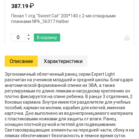
₽
387.19
Пенал 1 отд "Sweet Cat" 200*140 с 2-мя откидными
планками NPk_56317 Hatber
В корзину
Описание
Характеристики
Эргономичный облегченный ранец серии Expert Light
рассчитан на учеников младшей и средней школы. Благодаря
анатомической формованной спинке из ЭВА, а также
регулируемым по длине лямкам и нагрудному креплению он
плотно фиксируется на спине ребенка. В ранце 3 отделения, 2
боковых кармана. Внутри имеются разделители для учебных
пособий, карман на молнии, карабин для ключей, именная
карточка. Дно выполнено из водонепроницаемого материала
с пластиковыми ножками для защиты от влаги. Ранец
оснащен плотной ручкой и петлей для подвешивания.
Световозвращающие элементы на передней части, сбоку и на
лямках обеспечивают безопасность в темное время суток.