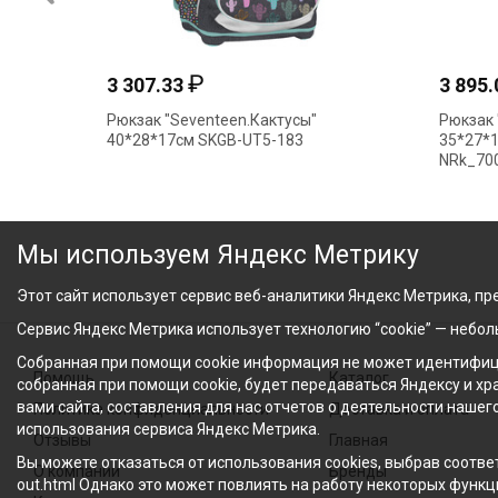
₽
3 307.33
3 895
Рюкзак "Seventeen.Кактусы"
Рюкзак 
40*28*17см SKGB-UT5-183
35*27*1
NRk_700
Мы используем Яндекс Метрику
Этот сайт использует сервис веб-аналитики Яндекс Метрика, пре
Сервис Яндекс Метрика использует технологию “cookie” — небо
Собранная при помощи cookie информация не может идентифици
Помощь
Каталог
собранная при помощи cookie, будет передаваться Яндексу и х
вами сайта, составления для нас отчетов о деятельности нашег
Политика конфиденциальности
Доставка и оплата
использования сервиса Яндекс Метрика.
Отзывы
Главная
Вы можете отказаться от использования cookies, выбрав соответ
О компании
Бренды
out.html Однако это может повлиять на работу некоторых функци