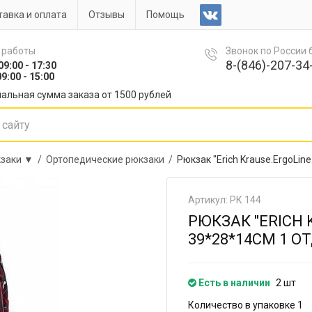
авка и оплата
Отзывы
Помощь
 работы
Звонок по России
8-(846)-207-34-
09:00 - 17:30
9:00 - 15:00
альная сумма заказа от 1500 рублей
заки ▼ /
Ортопедические рюкзаки /
Рюкзак "Erich Krause.ErgoLi
Артикул: РК 144
РЮКЗАК "ERICH
39*28*14СМ 1 О
Есть в наличии
2 шт
Количество в упаковке 1