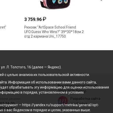
₽
3 759.96
3 307
ret"
Рюкзак "ArtSpace School Friend
Рюкзак 
UFO.Guess Who Wins?" 39*30*18см 2
40*28*1
отд 2 кармана Uni_17750
. Л. Толстого, 16 (далее — Яндекс).
й с целью анализа их пользовательской активности.
йта. Информация об использовании вами данного сайта,
 по России бесплатный
Все права защищены ©
с будет обрабатывать эту информацию для оценки использования
100-26-20
2003-2026 Вилор
 информацию в порядке, установленном в условиях
маем звонки
Разработка сайта
207-34-20
mediaidea
трумент — https://yandex.ru/support/metrika/general/opt-
207-34-21
ых о вас Яндексом в порядке и целях, указанных выше.