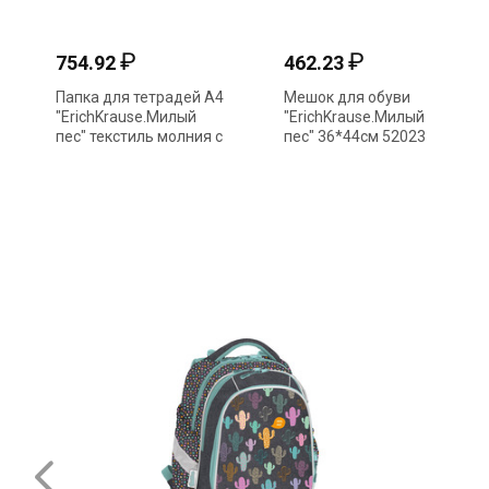
₽
₽
754.92
462.23
Папка для тетрадей А4
Мешок для обуви
"ErichKrause.Милый
"ErichKrause.Милый
пес" текстиль молния с
пес" 36*44см 52023
ручками 52654