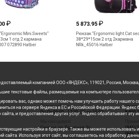
₽
₽
.00
5 873.95
"Ergonomic Mini.Sweets"
Рюкзак "Ergonomic light.Cat sec
3см 1 отд 2 кармана
38*29*15см 2 отд 2кармана
07 072890 Hatber
NRk_45016 Hatber
доставляемый компанией ООО «ЯНДЕКС», 119021, Россия, Москва, ул
льшие текстовые файлы, размещаемые на компьютере пользователе
ровать вас, однако может помочь нам улучшить работу нашего са
Время работы
Звонок
раниться на сервере Яндекса в ЕС и Российской Федерации. Яндек
Пн-Пт 09:00 - 17:30, Сб до 15:00
8 800 
о сайта, и предоставления других услуг. Яндекс обрабатывает эту
Мы находимся
Прини
Самара, ул. Товарная, 5г
(846) 
ствующие настройки в браузере. Также вы можете использовать инс
(846) 
й сайта. Используя этот сайт, вы соглашаетесь на обработку данн
Можете нам написать