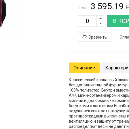
3 595.19
Цена:
В КО
Сравнить
Опла
Описание
Характери
Классический каркасный рюкзак
без дополнительной фурнитуры
100% полиэстер. Внутри вмест
А4+, мини-органайзером и кар
молнии и два боковых кармана
бегунками с логотипом ErichK
подушечек снижает нагрузку на
противооткидами выполнены из
вентиляцию и защиту от трени
распределяют вес и не давят 