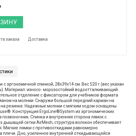
₽
РЗИНУ
та заказа
Доставка
стики
 с эргономичной спинкой, 28x39x14 см. Вес 520 г (вес указан
). Материал: износо- морозостойкий водоотталкивающий
ительное отделение с фиксатором для учебников формата
маном на молнии. Снаружи большой передний карман на
 на резинке. Надежные молнии с мягким ходом оснащены
rause®. Конструкция ErgoLine®System из эргономических
 позвоночник. Спинка и внутренняя сторона лямок с
 дышащей сетки AirMesh, структура волокон обеспечивает
я. Мягкие лямки с противооткидами равномерно
на плечи. Дно, усиленное внутренней откидывающейся