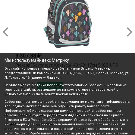
₽
3 307.33
Мы используем Яндекс Метрику
Рюкзак "Seventeen.Кактусы" 40*28*17см SKGB-UT5-
Р
Этот сайт использует сервис веб-аналитики Яндекс Метрика,
183
к
предоставляемый компанией ООО «ЯНДЕКС», 119021, Россия, Москва, ул.
Л. Толстого, 16 (далее — Яндекс).
Сервис Яндекс Метрика использует технологию “cookie” — небольшие
В корзину
текстовые файлы, размещаемые на компьютере пользователей с
целью анализа их пользовательской активности.
Собранная при помощи cookie информация не может идентифицировать
вас, однако может помочь нам улучшить работу нашего сайта.
Информация об использовании вами данного сайта, собранная при
Все права защищены © 2003-2026 Вилор
помощи cookie, будет передаваться Яндексу и храниться на сервере
Яндекса в ЕС и Российской Федерации. Яндекс будет обрабатывать эту
Политика конфиденциальности
информацию для оценки использования вами сайта, составления для
нас отчетов о деятельности нашего сайта, и предоставления других
услуг. Яндекс обрабатывает эту информацию в порядке, установленном