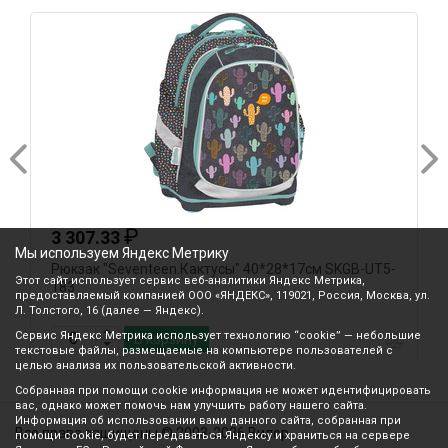
₽
3 307.33
Мы используем Яндекс Метрику
Рюкзак "Seventeen.Кактусы" 40*28*17см SKGB-UT5-
Р
Этот сайт использует сервис веб-аналитики Яндекс Метрика,
183
к
предоставляемый компанией ООО «ЯНДЕКС», 119021, Россия, Москва, ул.
Л. Толстого, 16 (далее — Яндекс).
Сервис Яндекс Метрика использует технологию “cookie” — небольшие
В корзину
текстовые файлы, размещаемые на компьютере пользователей с
целью анализа их пользовательской активности.
Собранная при помощи cookie информация не может идентифицировать
вас, однако может помочь нам улучшить работу нашего сайта.
Информация об использовании вами данного сайта, собранная при
Все права защищены © 2003-2026 Вилор
помощи cookie, будет передаваться Яндексу и храниться на сервере