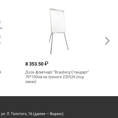
₽
8 353.50
2 144
й
Доск-флипчарт "Brauberg.Стандарт"
Блокнот
70*100см на треноге 235526 (под
белый 8
заказ)
. Л. Толстого, 16 (далее — Яндекс).