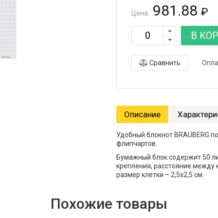
981.88
₽
Цена:
В КО
Сравнить
Опла
Описание
Характери
Удобный блокнот BRAUBERG по
флипчартов.
Бумажный блок содержит 50 лис
крепления, расстояние между к
размер клетки – 2,5х2,5 см.
Похожие товары