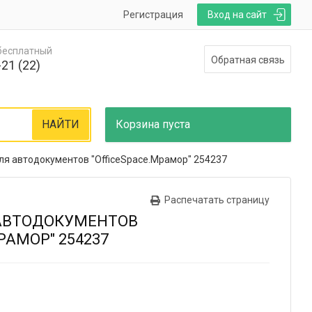
Регистрация
Вход на сайт
 бесплатный
Обратная связь
21 (22)
НАЙТИ
Корзина
пуста
ля автодокументов "OfficeSpace.Мрамор" 254237
Распечатать страницу
АВТОДОКУМЕНТОВ
РАМОР" 254237