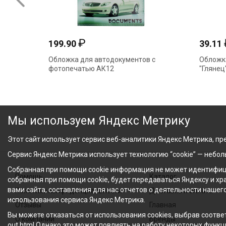
₽
199.90
39.11
Обложка для автодокументов с
Обложк
фотопечатью АК12
"Глянец
Мы используем Яндекс Метрику
Этот сайт использует сервис веб-аналитики Яндекс Метрика, пре
Сервис Яндекс Метрика использует технологию “cookie” — небо
Собранная при помощи cookie информация не может идентифици
Помощь
Каталог
собранная при помощи cookie, будет передаваться Яндексу и х
вами сайта, составления для нас отчетов о деятельности нашег
Политика конфиденциальности
Доставка и оплата
использования сервиса Яндекс Метрика.
Отзывы
Главная
Вы можете отказаться от использования cookies, выбрав соответ
О компании
Бренды
out.html Однако это может повлиять на работу некоторых функци