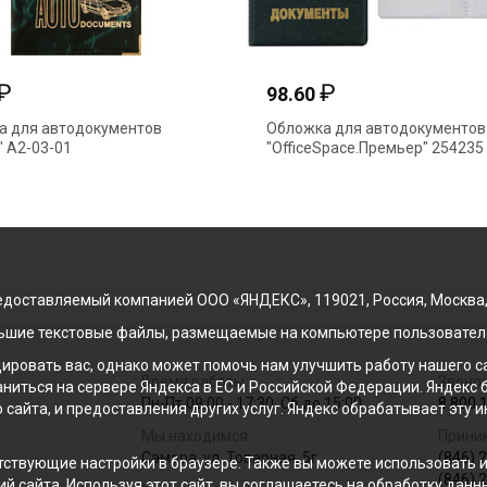
₽
₽
98.60
а для автодокументов
Обложка для автодокументов
" А2-03-01
"OfficeSpace.Премьер" 254235
доставляемый компанией ООО «ЯНДЕКС», 119021, Россия, Москва, ул
льшие текстовые файлы, размещаемые на компьютере пользователе
ровать вас, однако может помочь нам улучшить работу нашего са
Время работы
Звонок
раниться на сервере Яндекса в ЕС и Российской Федерации. Яндек
Пн-Пт 09:00 - 17:30, Сб до 15:00
8 800 
о сайта, и предоставления других услуг. Яндекс обрабатывает эту
Мы находимся
Прини
Самара, ул. Товарная, 5г
(846) 
ствующие настройки в браузере. Также вы можете использовать инс
(846) 
й сайта. Используя этот сайт, вы соглашаетесь на обработку данн