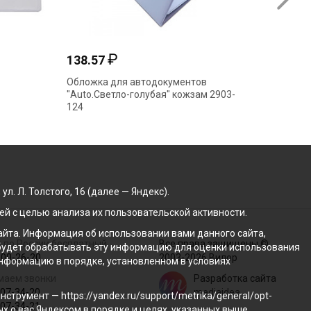
₽
138.57
199.9
Обложка для автодокументов
Обложка
"Auto.Светло-голубая" кожзам 2903-
фотопе
124
. Л. Толстого, 16 (далее — Яндекс).
й с целью анализа их пользовательской активности.
йта. Информация об использовании вами данного сайта,
 по России бесплатный
Все права защищены ©
с будет обрабатывать эту информацию для оценки использования
100-26-20
2003-2026 Вилор
 информацию в порядке, установленном в условиях
маем звонки
Разработка сайта
207-34-20
mediaidea
трумент — https://yandex.ru/support/metrika/general/opt-
207-34-21
ых о вас Яндексом в порядке и целях, указанных выше.