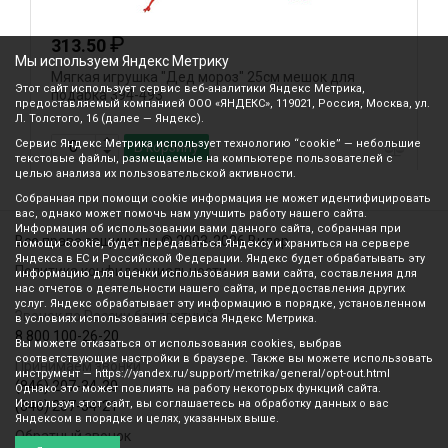
₽
313.50
Мы используем Яндекс Метрику
Мягкая игрушка "Дед мороз" 25см мешок для
С
Этот сайт использует сервис веб-аналитики Яндекс Метрика,
подарка 394-493
1
предоставляемый компанией ООО «ЯНДЕКС», 119021, Россия, Москва, ул.
Л. Толстого, 16 (далее — Яндекс).
Сервис Яндекс Метрика использует технологию “cookie” — небольшие
В корзину
текстовые файлы, размещаемые на компьютере пользователей с
целью анализа их пользовательской активности.
Собранная при помощи cookie информация не может идентифицировать
вас, однако может помочь нам улучшить работу нашего сайта.
Информация об использовании вами данного сайта, собранная при
Все права защищены © 2003-2026 Вилор
помощи cookie, будет передаваться Яндексу и храниться на сервере
Яндекса в ЕС и Российской Федерации. Яндекс будет обрабатывать эту
Политика конфиденциальности
информацию для оценки использования вами сайта, составления для
нас отчетов о деятельности нашего сайта, и предоставления других
услуг. Яндекс обрабатывает эту информацию в порядке, установленном
Звонок по России бесплатный
в условиях использования сервиса Яндекс Метрика.
8 800 100-26-20
Вы можете отказаться от использования cookies, выбрав
соответствующие настройки в браузере. Также вы можете использовать
Принимаем звонки
инструмент — https://yandex.ru/support/metrika/general/opt-out.html
(846) 207-34-20
Однако это может повлиять на работу некоторых функций сайта.
Используя этот сайт, вы соглашаетесь на обработку данных о вас
(846) 207-34-21
Яндексом в порядке и целях, указанных выше.
Обратный звонок