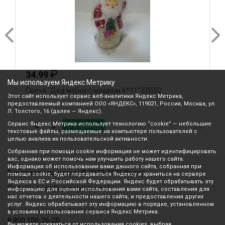
₽
34.99
Мы используем Яндекс Метрику
Свеча "Дед мороз с мешком 6*11" Е0552
С
Этот сайт использует сервис веб-аналитики Яндекс Метрика,
предоставляемый компанией ООО «ЯНДЕКС», 119021, Россия, Москва, ул.
Л. Толстого, 16 (далее — Яндекс).
Сервис Яндекс Метрика использует технологию “cookie” — небольшие
В корзину
текстовые файлы, размещаемые на компьютере пользователей с
целью анализа их пользовательской активности.
Собранная при помощи cookie информация не может идентифицировать
вас, однако может помочь нам улучшить работу нашего сайта.
Информация об использовании вами данного сайта, собранная при
Все права защищены © 2003-2026 Вилор
помощи cookie, будет передаваться Яндексу и храниться на сервере
Яндекса в ЕС и Российской Федерации. Яндекс будет обрабатывать эту
Политика конфиденциальности
информацию для оценки использования вами сайта, составления для
нас отчетов о деятельности нашего сайта, и предоставления других
услуг. Яндекс обрабатывает эту информацию в порядке, установленном
Звонок по России бесплатный
в условиях использования сервиса Яндекс Метрика.
8 800 100-26-20
Вы можете отказаться от использования cookies, выбрав