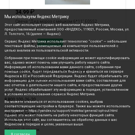
₽
34.99
Мы используем Яндекс Метрику
Свеча "Дед мороз с мешком 6*11" Е0552
С
Этот сайт использует сервис веб-аналитики Яндекс Метрика,
предоставляемый компанией ООО «ЯНДЕКС», 119021, Россия, Москва, ул.
Л. Толстого, 16 (далее — Яндекс).
Сервис Яндекс Метрика использует технологию “cookie” — небольшие
В корзину
текстовые файлы, размещаемые на компьютере пользователей с
целью анализа их пользовательской активности.
Собранная при помощи cookie информация не может идентифицировать
вас, однако может помочь нам улучшить работу нашего сайта.
Информация об использовании вами данного сайта, собранная при
Все права защищены © 2003-2026 Вилор
помощи cookie, будет передаваться Яндексу и храниться на сервере
Яндекса в ЕС и Российской Федерации. Яндекс будет обрабатывать эту
Политика конфиденциальности
информацию для оценки использования вами сайта, составления для
нас отчетов о деятельности нашего сайта, и предоставления других
услуг. Яндекс обрабатывает эту информацию в порядке, установленном
Звонок по России бесплатный
в условиях использования сервиса Яндекс Метрика.
8 800 100-26-20
Вы можете отказаться от использования cookies, выбрав
соответствующие настройки в браузере. Также вы можете использовать
Принимаем звонки
инструмент — https://yandex.ru/support/metrika/general/opt-out.html
(846) 207-34-20
Однако это может повлиять на работу некоторых функций сайта.
Используя этот сайт, вы соглашаетесь на обработку данных о вас
(846) 207-34-21
Яндексом в порядке и целях, указанных выше.
Обратный звонок
Я согласен