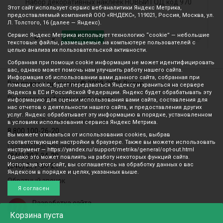
Набор декоративных наклеек НОВЫЙ ГОД код 970
О
Этот сайт использует сервис веб-аналитики Яндекс Метрика,
предоставляемый компанией ООО «ЯНДЕКС», 119021, Россия, Москва, ул.
Л. Толстого, 16 (далее — Яндекс).
Сервис Яндекс Метрика использует технологию “cookie” — небольшие
В корзину
текстовые файлы, размещаемые на компьютере пользователей с
целью анализа их пользовательской активности.
Собранная при помощи cookie информация не может идентифицировать
вас, однако может помочь нам улучшить работу нашего сайта.
Информация об использовании вами данного сайта, собранная при
Все права защищены © 2003-2026 Вилор
помощи cookie, будет передаваться Яндексу и храниться на сервере
Яндекса в ЕС и Российской Федерации. Яндекс будет обрабатывать эту
Политика конфиденциальности
информацию для оценки использования вами сайта, составления для
нас отчетов о деятельности нашего сайта, и предоставления других
услуг. Яндекс обрабатывает эту информацию в порядке, установленном
Звонок по России бесплатный
в условиях использования сервиса Яндекс Метрика.
8 800 100-26-20
Вы можете отказаться от использования cookies, выбрав
соответствующие настройки в браузере. Также вы можете использовать
Принимаем звонки
инструмент — https://yandex.ru/support/metrika/general/opt-out.html
(846) 207-34-20
Однако это может повлиять на работу некоторых функций сайта.
Используя этот сайт, вы соглашаетесь на обработку данных о вас
(846) 207-34-21
Яндексом в порядке и целях, указанных выше.
Обратный звонок
Я согласен
Разработка сайта
mediaidea
Корзина
пуста