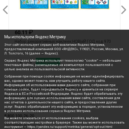
₽
60.11
Мы используем Яндекс Метрику
Набор декоративных наклеек НОВЫЙ ГОД код 970
О
Этот сайт использует сервис веб-аналитики Яндекс Метрика,
предоставляемый компанией ООО «ЯНДЕКС», 119021, Россия, Москва, ул.
Л. Толстого, 16 (далее — Яндекс).
Сервис Яндекс Метрика использует технологию “cookie” — небольшие
В корзину
текстовые файлы, размещаемые на компьютере пользователей с
целью анализа их пользовательской активности.
Собранная при помощи cookie информация не может идентифицировать
вас, однако может помочь нам улучшить работу нашего сайта.
Информация об использовании вами данного сайта, собранная при
Все права защищены © 2003-2026 Вилор
помощи cookie, будет передаваться Яндексу и храниться на сервере
Яндекса в ЕС и Российской Федерации. Яндекс будет обрабатывать эту
Политика конфиденциальности
информацию для оценки использования вами сайта, составления для
нас отчетов о деятельности нашего сайта, и предоставления других
услуг. Яндекс обрабатывает эту информацию в порядке, установленном
Звонок по России бесплатный
в условиях использования сервиса Яндекс Метрика.
8 800 100-26-20
Вы можете отказаться от использования cookies, выбрав
соответствующие настройки в браузере. Также вы можете использовать
Принимаем звонки
инструмент — https://yandex.ru/support/metrika/general/opt-out.html