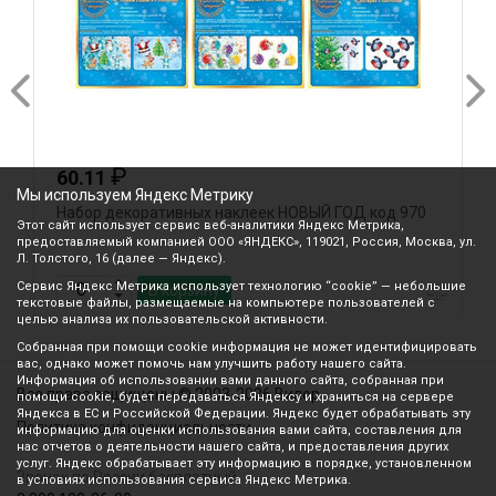
₽
60.11
Мы используем Яндекс Метрику
Набор декоративных наклеек НОВЫЙ ГОД код 970
О
Этот сайт использует сервис веб-аналитики Яндекс Метрика,
предоставляемый компанией ООО «ЯНДЕКС», 119021, Россия, Москва, ул.
Л. Толстого, 16 (далее — Яндекс).
Сервис Яндекс Метрика использует технологию “cookie” — небольшие
В корзину
текстовые файлы, размещаемые на компьютере пользователей с
целью анализа их пользовательской активности.
Собранная при помощи cookie информация не может идентифицировать
вас, однако может помочь нам улучшить работу нашего сайта.
Информация об использовании вами данного сайта, собранная при
Все права защищены © 2003-2026 Вилор
помощи cookie, будет передаваться Яндексу и храниться на сервере
Яндекса в ЕС и Российской Федерации. Яндекс будет обрабатывать эту
Политика конфиденциальности
информацию для оценки использования вами сайта, составления для
нас отчетов о деятельности нашего сайта, и предоставления других
услуг. Яндекс обрабатывает эту информацию в порядке, установленном
Звонок по России бесплатный
в условиях использования сервиса Яндекс Метрика.