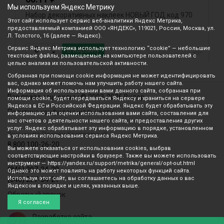
Мы используем Яндекс Метрику
Набор декоративных наклеек НОВЫЙ ГОД код 970
О
Этот сайт использует сервис веб-аналитики Яндекс Метрика,
предоставляемый компанией ООО «ЯНДЕКС», 119021, Россия, Москва, ул.
Л. Толстого, 16 (далее — Яндекс).
Сервис Яндекс Метрика использует технологию “cookie” — небольшие
В корзину
текстовые файлы, размещаемые на компьютере пользователей с
целью анализа их пользовательской активности.
Собранная при помощи cookie информация не может идентифицировать
вас, однако может помочь нам улучшить работу нашего сайта.
Информация об использовании вами данного сайта, собранная при
Все права защищены © 2003-2026 Вилор
помощи cookie, будет передаваться Яндексу и храниться на сервере
Яндекса в ЕС и Российской Федерации. Яндекс будет обрабатывать эту
Политика конфиденциальности
информацию для оценки использования вами сайта, составления для
нас отчетов о деятельности нашего сайта, и предоставления других
услуг. Яндекс обрабатывает эту информацию в порядке, установленном
Звонок по России бесплатный
в условиях использования сервиса Яндекс Метрика.
8 800 100-26-20
Вы можете отказаться от использования cookies, выбрав
соответствующие настройки в браузере. Также вы можете использовать
Принимаем звонки
инструмент — https://yandex.ru/support/metrika/general/opt-out.html
(846) 207-34-20
Однако это может повлиять на работу некоторых функций сайта.
Используя этот сайт, вы соглашаетесь на обработку данных о вас
(846) 207-34-21
Яндексом в порядке и целях, указанных выше.
Обратный звонок
Я согласен
Разработка сайта