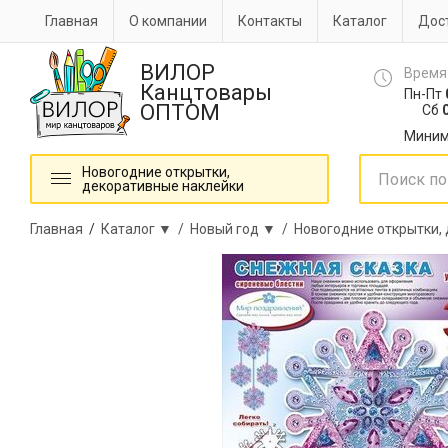
Главная
О компании
Контакты
Каталог
Дост
ВИЛОР
Время
Канцтовары
Пн-Пт
ОПТОМ
Сб
0
Миним
Новогодние открытки,
декоративные наклейки
Главная
/
Каталог ▼ /
Новый год ▼ /
Новогодние открытки,