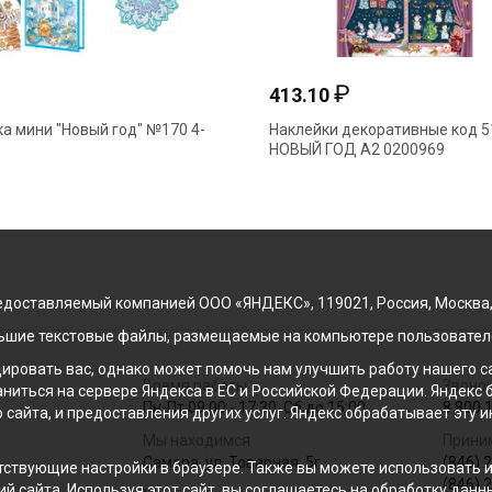
₽
₽
413.10
а мини "Новый год" №170 4-
Наклейки декоративные код 5
НОВЫЙ ГОД А2 0200969
доставляемый компанией ООО «ЯНДЕКС», 119021, Россия, Москва, ул
льшие текстовые файлы, размещаемые на компьютере пользователе
ровать вас, однако может помочь нам улучшить работу нашего са
Время работы
Звонок
раниться на сервере Яндекса в ЕС и Российской Федерации. Яндек
Пн-Пт 09:00 - 17:30, Сб до 15:00
8 800 
о сайта, и предоставления других услуг. Яндекс обрабатывает эту
Мы находимся
Прини
Самара, ул. Товарная, 5г
(846) 
ствующие настройки в браузере. Также вы можете использовать инс
(846) 
й сайта. Используя этот сайт, вы соглашаетесь на обработку данн