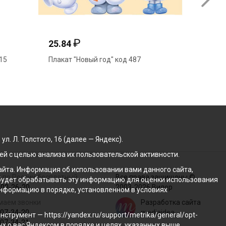
₽
25.84
15
Плакат "Новый год" код 487
. Л. Толстого, 16 (далее — Яндекс).
й с целью анализа их пользовательской активности.
йта. Информация об использовании вами данного сайта,
 по России бесплатный
Все права защищены ©
с будет обрабатывать эту информацию для оценки использования
100-26-20
2003-2026 Вилор
 информацию в порядке, установленном в условиях
маем звонки
Разработка сайта
207-34-20
mediaidea
трумент — https://yandex.ru/support/metrika/general/opt-
207-34-21
ых о вас Яндексом в порядке и целях, указанных выше.