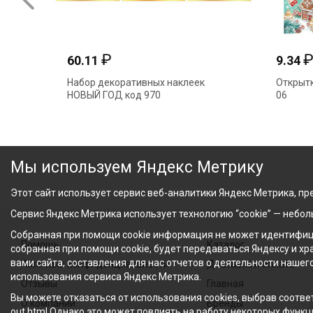
₽
60.11
9.34
Набор декоративных наклеек
Открытк
НОВЫЙ ГОД код 970
06
Мы используем Яндекс Метрику
Этот сайт использует сервис веб-аналитики Яндекс Метрика, пре
Сервис Яндекс Метрика использует технологию “cookie” — небо
Собранная при помощи cookie информация не может идентифици
Помощь
Каталог
собранная при помощи cookie, будет передаваться Яндексу и х
вами сайта, составления для нас отчетов о деятельности нашег
Политика конфиденциальности
Доставка и оплата
использования сервиса Яндекс Метрика.
Отзывы
Главная
Вы можете отказаться от использования cookies, выбрав соответ
О компании
Бренды
out.html Однако это может повлиять на работу некоторых функци