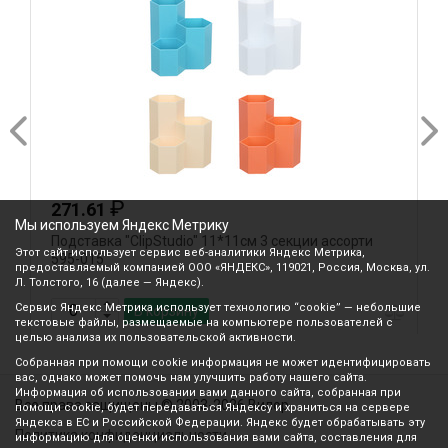
₽
271.61
Мы используем Яндекс Метрику
Подставка "ClipStudio" 11*11см 3 секции ассорти
П
Этот сайт использует сервис веб-аналитики Яндекс Метрика,
595-015
5
предоставляемый компанией ООО «ЯНДЕКС», 119021, Россия, Москва, ул.
Л. Толстого, 16 (далее — Яндекс).
Сервис Яндекс Метрика использует технологию “cookie” — небольшие
В корзину
текстовые файлы, размещаемые на компьютере пользователей с
целью анализа их пользовательской активности.
Собранная при помощи cookie информация не может идентифицировать
вас, однако может помочь нам улучшить работу нашего сайта.
Информация об использовании вами данного сайта, собранная при
Все права защищены © 2003-2026 Вилор
помощи cookie, будет передаваться Яндексу и храниться на сервере
Яндекса в ЕС и Российской Федерации. Яндекс будет обрабатывать эту
Политика конфиденциальности
информацию для оценки использования вами сайта, составления для