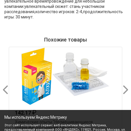
увлекательное времяпровождение для небольшой
компании:увлекательный сюжет: стань участником
расследования,количество игроков: 2-4,продолжительность
игры: 30 минут.
Похожие товары
₽
142.17
Мы используем Яндекс Метрику
Химические опыты "Несмешивающиеся
И
Этот сайт использует сервис веб-аналитики Яндекс Метрика,
среды.Желто-голубая" Оп-107
H
предоставляемый компанией ООО «ЯНДЕКС», 119021, Россия, Москва, ул.