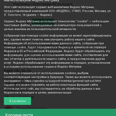
Мы используем Яндекс Метрику
йки с блестками А4 большие
Наклейки ЛиС
Этот сайт использует сервис веб-аналитики Яндекс Метрика,
предоставляемый компанией ООО «ЯНДЕКС», 119021, Россия, Москва, ул.
Л. Толстого, 16 (далее — Яндекс).
Сервис Яндекс Метрика использует технологию “cookie” — небольшие
В корзину
В 
текстовые файлы, размещаемые на компьютере пользователей с
целью анализа их пользовательской активности.
Собранная при помощи cookie информация не может идентифицировать
вас, однако может помочь нам улучшить работу нашего сайта.
Информация об использовании вами данного сайта, собранная при
Все права защищены © 2003-2026 Вилор
помощи cookie, будет передаваться Яндексу и храниться на сервере
Яндекса в ЕС и Российской Федерации. Яндекс будет обрабатывать эту
Политика конфиденциальности
информацию для оценки использования вами сайта, составления для
нас отчетов о деятельности нашего сайта, и предоставления других
услуг. Яндекс обрабатывает эту информацию в порядке, установленном
Звонок по России бесплатный
в условиях использования сервиса Яндекс Метрика.
8 800 100-26-20
Вы можете отказаться от использования cookies, выбрав
соответствующие настройки в браузере. Также вы можете использовать
Принимаем звонки
инструмент — https://yandex.ru/support/metrika/general/opt-out.html
(846) 207-34-20
Однако это может повлиять на работу некоторых функций сайта.
Используя этот сайт, вы соглашаетесь на обработку данных о вас
(846) 207-34-21
Яндексом в порядке и целях, указанных выше.
Обратный звонок
Я согласен
Разработка сайта
mediaidea
Корзина
пуста