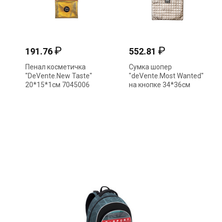
₽
₽
191.76
552.81
Пенал косметичка
Сумка шопер
"DeVente.New Taste"
"deVente.Most Wanted"
20*15*1см 7045006
на кнопке 34*36см
золотистая 7046385