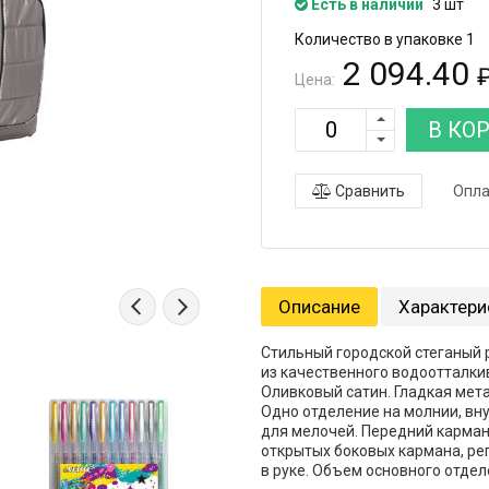
Есть в наличии
3 шт
Количество в упаковке 1
2 094.40
Цена:
В КО
Сравнить
Опла
Описание
Характери
Стильный городской стеганый 
из качественного водоотталк
Оливковый сатин. Гладкая мет
Одно отделение на молнии, вну
для мелочей. Передний карман
открытых боковых кармана, ре
в руке. Объем основного отдел