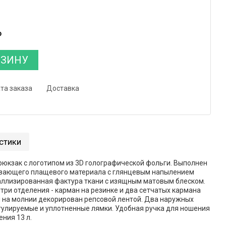
₽
РЗИНУ
та заказа
Доставка
стики
рюкзак с логотипом из 3D голографической фольги. Выполнен
ивающего плащевого материала с глянцевым напылением
аллизированная фактура ткани с изящным матовым блеском.
три отделения - карман на резинке и два сетчатых кармана
 на молнии декорирован репсовой лентой. Два наружных
гулируемые и уплотненные лямки. Удобная ручка для ношения
ения 13 л.