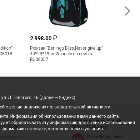
₽
2 998.00
3 987
dition"
Рюкзак "Berlingo Bliss.Never give up"
Рюкзак 
U08018
40*29*19см 2отд эргон.спинка
Krause.
RU08057
39*28*1
. Л. Толстого, 16 (далее — Яндекс).
й с целью анализа их пользовательской активности.
йта. Информация об использовании вами данного сайта,
 по России бесплатный
Все права защищены ©
с будет обрабатывать эту информацию для оценки использования
100-26-20
2003-2026 Вилор
 информацию в порядке, установленном в условиях
маем звонки
Разработка сайта