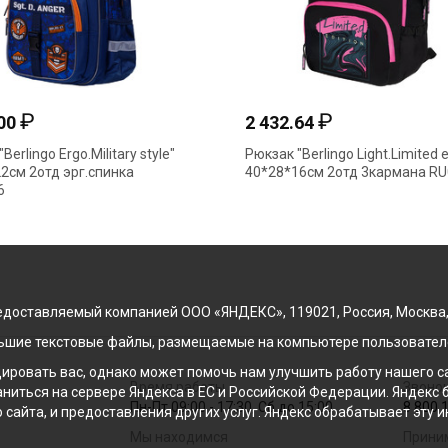
₽
₽
.00
2 432.64
Berlingo Ergo.Military style"
Рюкзак "Berlingo Light.Limited e
2см 2отд эрг.спинка
40*28*16см 2отд 3кармана R
6
доставляемый компанией ООО «ЯНДЕКС», 119021, Россия, Москва, ул
льшие текстовые файлы, размещаемые на компьютере пользователе
ровать вас, однако может помочь нам улучшить работу нашего са
Время работы
Звонок
раниться на сервере Яндекса в ЕС и Российской Федерации. Яндек
Пн-Пт 09:00 - 17:30, Сб до 15:00
8 800 
о сайта, и предоставления других услуг. Яндекс обрабатывает эту
Мы находимся
Прини