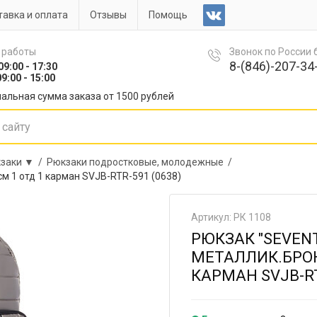
авка и оплата
Отзывы
Помощь
 работы
Звонок по России
8-(846)-207-34-
09:00 - 17:30
9:00 - 15:00
альная сумма заказа от 1500 рублей
заки ▼ /
Рюкзаки подростковые, молодежные /
м 1 отд 1 карман SVJB-RTR-591 (0638)
Артикул: РК 1108
РЮКЗАК "SEVEN
МЕТАЛЛИК.БРОН
КАРМАН SVJB-RT