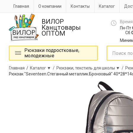
Главная
О компании
Контакты
Каталог
Дост
ВИЛОР
Время
Канцтовары
Пн-Пт
ОПТОМ
Сб
0
Миним
Рюкзаки подростковые,
молодежные
Главная
/
Каталог ▼ /
Рюкзаки, текстиль для школы ▼ /
Рюк
Рюкзак "Seventeen.Стеганный металлик.Бронзовый" 40*28*14с