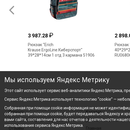
₽
3 987.28
2 898
Рюкзак "Erich
Рюкзак "
Krause.ErgoLine.Киберспорт"
40*29*2
39*28*14см 1 отд 3 кармана 51906
RU0680
Мы используем Яндекс Метрику
Этот сайт использует сервис веб-аналитики Яндекс Метрика, пре
Сервис Яндекс Метрика использует технологию “cookie” — небо
Собранная при помощи cookie информация не может идентифици
Помощь
Каталог
собранная при помощи cookie, будет передаваться Яндексу и х
вами сайта, составления для нас отчетов о деятельности нашег
Политика конфиденциальности
Доставка и оплата
использования сервиса Яндекс Метрика.
Отзывы
Главная