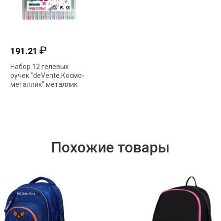
₽
₽
191.21
740.16
Набор 12 гелевых
Папка-сумка А4
ручек "deVente.Космо-
"deVente.Heart Sign" с
металлик" металлик
пеналом иск. кожа
1мм 5051047
8054380
Похожие товары