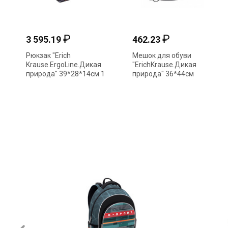
₽
₽
3 595.19
462.23
Рюкзак "Erich
Мешок для обуви
Krause.ErgoLine.Дикая
"ErichKrause.Дикая
природа" 39*28*14см 1
природа" 36*44см
отд 3 кармана 49466
48585