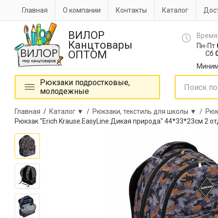
Главная
О компании
Контакты
Каталог
Дост
ВИЛОР
Время
Канцтовары
Пн-Пт
ОПТОМ
Сб
0
Миним
Рюкзаки подростковые,
молодежные
Главная
/
Каталог ▼ /
Рюкзаки, текстиль для школы ▼ /
Рюк
Рюкзак "Erich Krause.EasyLine.Дикая природа" 44*33*23см 2 о