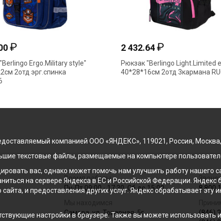
₽
₽
.00
2 432.64
Berlingo Ergo.Military style"
Рюкзак "Berlingo Light.Limited e
2см 2отд эрг.спинка
40*28*16см 2отд 3кармана R
6
доставляемый компанией ООО «ЯНДЕКС», 119021, Россия, Москва, ул
льшие текстовые файлы, размещаемые на компьютере пользователе
ровать вас, однако может помочь нам улучшить работу нашего са
Время работы
Звонок
раниться на сервере Яндекса в ЕС и Российской Федерации. Яндек
Пн-Пт 09:00 - 17:30, Сб до 15:00
8 800 
о сайта, и предоставления других услуг. Яндекс обрабатывает эту
Мы находимся
Прини
Самара, ул. Товарная, 5г
(846) 
ствующие настройки в браузере. Также вы можете использовать инс