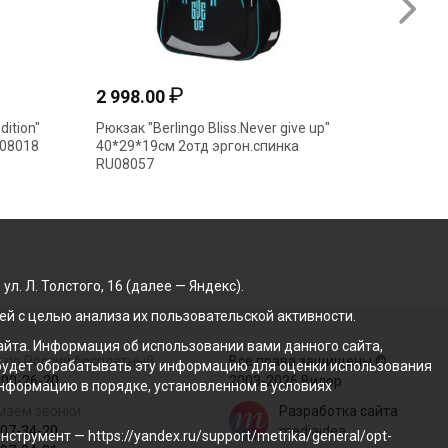
₽
2 998.00
3 987
dition"
Рюкзак "Berlingo Bliss.Never give up"
Рюкзак 
U08018
40*29*19см 2отд эргон.спинка
Krause.
RU08057
39*28*1
. Л. Толстого, 16 (далее — Яндекс).
й с целью анализа их пользовательской активности.
йта. Информация об использовании вами данного сайта,
 по России бесплатный
Все права защищены ©
с будет обрабатывать эту информацию для оценки использования
100-26-20
2003-2026 Вилор
 информацию в порядке, установленном в условиях
маем звонки
Разработка сайта
207-34-20
mediaidea
трумент — https://yandex.ru/support/metrika/general/opt-