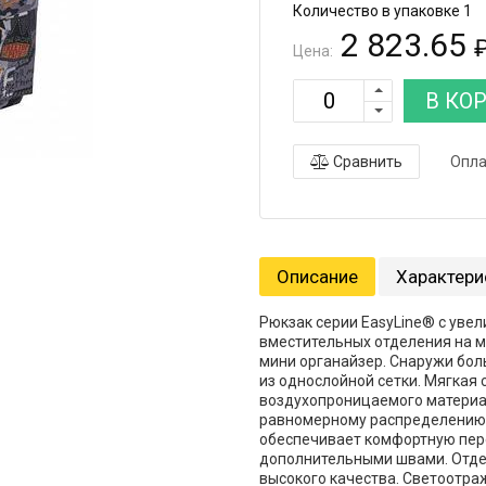
Количество в упаковке 1
2 823.65
Цена:
В КО
Сравнить
Опла
Описание
Характери
Рюкзак серии EasyLine® с увел
вместительных отделения на 
мини органайзер. Снаружи бол
из однослойной сетки. Мягкая 
воздухопроницаемого материал
равномерному распределению н
обеспечивает комфортную пере
дополнительными швами. Отде
высокого качества. Светоотр