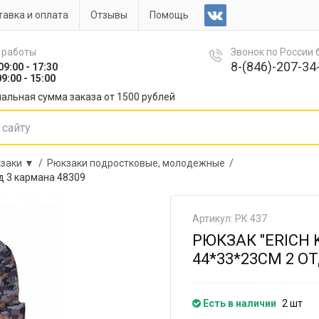
авка и оплата
Отзывы
Помощь
 работы
Звонок по России
8-(846)-207-34-
09:00 - 17:30
9:00 - 15:00
альная сумма заказа от 1500 рублей
заки ▼ /
Рюкзаки подростковые, молодежные /
тд 3 кармана 48309
Артикул: РК 437
РЮКЗАК "ERICH
44*33*23СМ 2 О
Есть в наличии
2 шт