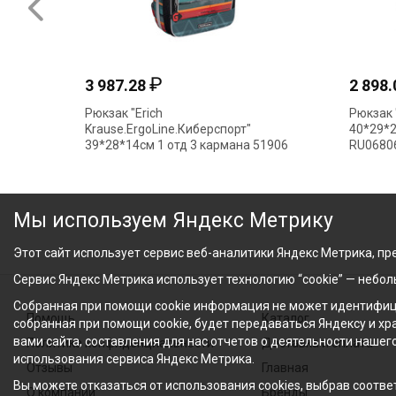
₽
3 987.28
2 898
Рюкзак "Erich
Рюкзак "
Krause.ErgoLine.Киберспорт"
40*29*2
39*28*14см 1 отд 3 кармана 51906
RU0680
Мы используем Яндекс Метрику
Этот сайт использует сервис веб-аналитики Яндекс Метрика, пре
Сервис Яндекс Метрика использует технологию “cookie” — небо
Собранная при помощи cookie информация не может идентифици
Помощь
Каталог
собранная при помощи cookie, будет передаваться Яндексу и х
вами сайта, составления для нас отчетов о деятельности нашег
Политика конфиденциальности
Доставка и оплата
использования сервиса Яндекс Метрика.
Отзывы
Главная
Вы можете отказаться от использования cookies, выбрав соответ
О компании
Бренды