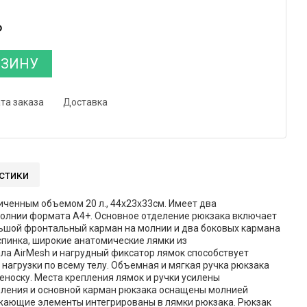
₽
РЗИНУ
та заказа
Доставка
стики
иченным объемом 20 л., 44x23x33см. Имеет два
молнии формата А4+. Основное отделение рюкзака включает
ьшой фронтальный карман на молнии и два боковых кармана
спинка, широкие анатомические лямки из
а AirMesh и нагрудный фиксатор лямок способствует
агрузки по всему телу. Объемная и мягкая ручка рюкзака
носку. Места крепления лямок и ручки усилены
ления и основной карман рюкзака оснащены молнией
ажающие элементы интегрированы в лямки рюкзака. Рюкзак