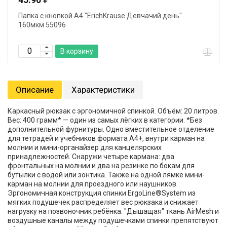
Папка с кнопкой А4 "ErichKrause.Девчачий день"
160мкм 55096
В корзину
Описание
Характеристики
Каркасный рюкзак с эргономичной спинкой. Объём: 20 литров.
Вес: 400 грамм* — один из самых лёгких в категории. *Без
дополнительной фурнитуры. Одно вместительное отделение
для тетрадей и учебников формата А4+, внутри карман на
молнии и мини-органайзер для канцелярских
принадлежностей. Снаружи четыре кармана: два
фронтальных на молнии и два на резинке по бокам для
бутылки с водой или зонтика. Также на одной лямке мини-
карман на молнии для проездного или наушников.
Эргономичная конструкция спинки ErgoLine®System из
мягких подушечек распределяет вес рюкзака и снижает
нагрузку на позвоночник ребёнка. "Дышащая" ткань AirMesh и
воздушные каналы между подушечками спинки препятствуют