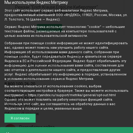
Мы используем Яндекс Метрику
Рюкзак "Erich Krause.ErgoLine.Киберспорт"
Р
Этот сайт использует сервис веб-аналитики Яндекс Метрика,
39*28*14см 1 отд 3 кармана 51906
э
предоставляемый компанией ООО «ЯНДЕКС», 119021, Россия, Москва, ул.
Л. Толстого, 16 (далее — Яндекс).
Сервис Яндекс Метрика использует технологию “cookie” — небольшие
В корзину
текстовые файлы, размещаемые на компьютере пользователей с
целью анализа их пользовательской активности.
Собранная при помощи cookie информация не может идентифицировать
вас, однако может помочь нам улучшить работу нашего сайта.
Информация об использовании вами данного сайта, собранная при
Все права защищены © 2003-2026 Вилор
помощи cookie, будет передаваться Яндексу и храниться на сервере
Яндекса в ЕС и Российской Федерации. Яндекс будет обрабатывать эту
Политика конфиденциальности
информацию для оценки использования вами сайта, составления для
нас отчетов о деятельности нашего сайта, и предоставления других
услуг. Яндекс обрабатывает эту информацию в порядке, установленном
Звонок по России бесплатный
в условиях использования сервиса Яндекс Метрика.
8 800 100-26-20
Вы можете отказаться от использования cookies, выбрав
соответствующие настройки в браузере. Также вы можете использовать
Принимаем звонки
инструмент — https://yandex.ru/support/metrika/general/opt-out.html
(846) 207-34-20
Однако это может повлиять на работу некоторых функций сайта.
Используя этот сайт, вы соглашаетесь на обработку данных о вас
(846) 207-34-21
Яндексом в порядке и целях, указанных выше.
Обратный звонок
Я согласен
Разработка сайта