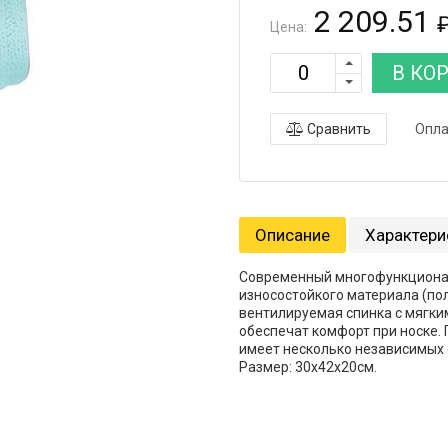
2 209.51
Цена:
В КО
Сравнить
Опла
Описание
Характери
Современный многофункционал
износостойкого материала (по
вентилируемая спинка с мягки
обеспечат комфорт при носке.
имеет несколько независимых о
Размер: 30х42х20см.