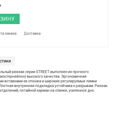
₽
РЗИНУ
та заказа
Доставка
стики
ьный рюкзак серии STREET выполнен из прочного
лиэстернейлон) высокого качества. Эргономичная
ми вставками из спонжа и широкие регулируемые лямки
 Плотная внутренняя подкладка устойчива к разрывам. Рюкзак
тделений, потайной карман на спинке, усиленное дно.