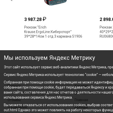
₽
3 987.28
2 898
Рюкзак "Erich
Рюкзак "
Krause.ErgoLine.Киберспорт"
40*29*2
39*28*14см 1 отд 3 кармана 51906
RU0680
Мы используем Яндекс Метрику
Этот сайт использует сервис веб-аналитики Яндекс Метрика, пре
Сервис Яндекс Метрика использует технологию “cookie” — небо
Собранная при помощи cookie информация не может идентифици
Помощь
Каталог
собранная при помощи cookie, будет передаваться Яндексу и х
вами сайта, составления для нас отчетов о деятельности нашег
Политика конфиденциальности
Доставка и оплата
использования сервиса Яндекс Метрика.
Отзывы
Главная
Вы можете отказаться от использования cookies, выбрав соответ
О компании
Бренды
out.html Однако это может повлиять на работу некоторых функци