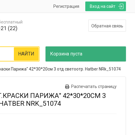
Регистрация
Вход на сайт
 бесплатный
Обратная связь
21 (22)
НАЙТИ
Корзина
пуста
раски Парижа" 42*30*20см 3 отд светоотр. Hatber NRk_51074
Распечатать страницу
.КРАСКИ ПАРИЖА" 42*30*20СМ 3
HATBER NRK_51074