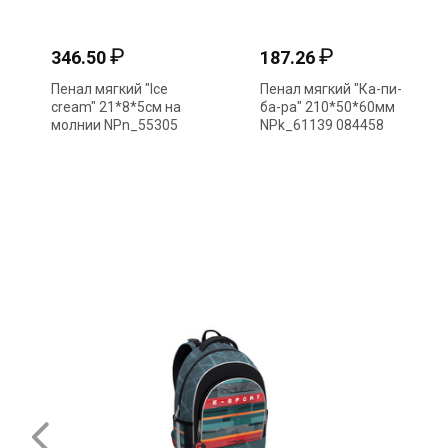
₽
₽
346.50
187.26
Пенал мягкий "Ice
Пенал мягкий "Ка-пи-
cream" 21*8*5см на
ба-ра" 210*50*60мм
молнии NPn_55305
NPk_61139 084458
Hatber
Hatber