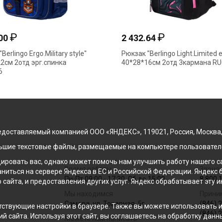
₽
₽
.00
2 432.64
Berlingo Ergo.Military style"
Рюкзак "Berlingo Light.Limited e
2см 2отд эрг.спинка
40*28*16см 2отд 3кармана R
6
доставляемый компанией ООО «ЯНДЕКС», 119021, Россия, Москва, ул
льшие текстовые файлы, размещаемые на компьютере пользователе
ровать вас, однако может помочь нам улучшить работу нашего са
Время работы
Звонок
раниться на сервере Яндекса в ЕС и Российской Федерации. Яндек
Пн-Пт 09:00 - 17:30, Сб до 15:00
8 800 
о сайта, и предоставления других услуг. Яндекс обрабатывает эту
Мы находимся
Прини
Самара, ул. Товарная, 5г
(846) 
ствующие настройки в браузере. Также вы можете использовать инс
(846) 
й сайта. Используя этот сайт, вы соглашаетесь на обработку данн
Можете нам написать