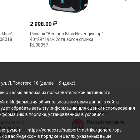
₽
2 998.00
3 987
dition"
Рюкзак "Berlingo Bliss.Never give up"
Рюкзак 
U08018
40*29*19см 2отд эргон.спинка
Krause.
RU08057
39*28*1
. Л. Толстого, 16 (далее — Яндекс).
й с целью анализа их пользовательской активности.
йта. Информация об использовании вами данного сайта,
 по России бесплатный
Все права защищены ©
с будет обрабатывать эту информацию для оценки использования
100-26-20
2003-2026 Вилор
 информацию в порядке, установленном в условиях
маем звонки
Разработка сайта
207-34-20
mediaidea
трумент — https://yandex.ru/support/metrika/general/opt-
207-34-21
ых о вас Яндексом в порядке и целях, указанных выше.