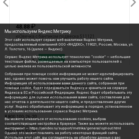
₽
48.88
Мы используем Яндекс Метрику
юОвечка с бантиком подвеска 511121
ю
Этот сайт использует сервис веб-аналитики Яндекс Метрика,
предоставляемый компанией ООО «ЯНДЕКС», 119021, Россия, Москва, ул.
Л. Толстого, 16 (далее — Яндекс).
Сервис Яндекс Метрика использует технологию “cookie” — небольшие
В корзину
текстовые файлы, размещаемые на компьютере пользователей с
целью анализа их пользовательской активности.
Собранная при помощи cookie информация не может идентифицировать
вас, однако может помочь нам улучшить работу нашего сайта.
Информация об использовании вами данного сайта, собранная при
Все права защищены © 2003-2026 Вилор
помощи cookie, будет передаваться Яндексу и храниться на сервере
Яндекса в ЕС и Российской Федерации. Яндекс будет обрабатывать эту
Политика конфиденциальности
информацию для оценки использования вами сайта, составления для
нас отчетов о деятельности нашего сайта, и предоставления других
услуг. Яндекс обрабатывает эту информацию в порядке, установленном
Звонок по России бесплатный
в условиях использования сервиса Яндекс Метрика.
8 800 100-26-20
Вы можете отказаться от использования cookies, выбрав
соответствующие настройки в браузере. Также вы можете использовать
Принимаем звонки
инструмент — https://yandex.ru/support/metrika/general/opt-out.html
(846) 207-34-20
Однако это может повлиять на работу некоторых функций сайта.
Используя этот сайт, вы соглашаетесь на обработку данных о вас
(846) 207-34-21