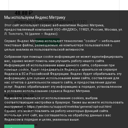
₽
48.88
Мы используем Яндекс Метрику
юОвечка с бантиком подвеска 511121
ю
Этот сайт использует сервис веб-аналитики Яндекс Метрика,
предоставляемый компанией ООО «ЯНДЕКС», 119021, Россия, Москва, ул.
Л. Толстого, 16 (далее — Яндекс).
Сервис Яндекс Метрика использует технологию “cookie” — небольшие
В корзину
текстовые файлы, размещаемые на компьютере пользователей с
целью анализа их пользовательской активности.
Собранная при помощи cookie информация не может идентифицировать
вас, однако может помочь нам улучшить работу нашего сайта.
Информация об использовании вами данного сайта, собранная при
Все права защищены © 2003-2026 Вилор
помощи cookie, будет передаваться Яндексу и храниться на сервере
Яндекса в ЕС и Российской Федерации. Яндекс будет обрабатывать эту
Политика конфиденциальности
информацию для оценки использования вами сайта, составления для
нас отчетов о деятельности нашего сайта, и предоставления других
услуг. Яндекс обрабатывает эту информацию в порядке, установленном
Звонок по России бесплатный
в условиях использования сервиса Яндекс Метрика.
8 800 100-26-20
Вы можете отказаться от использования cookies, выбрав
соответствующие настройки в браузере. Также вы можете использовать
Принимаем звонки
инструмент — https://yandex.ru/support/metrika/general/opt-out.html
(846) 207-34-20
Однако это может повлиять на работу некоторых функций сайта.
Используя этот сайт, вы соглашаетесь на обработку данных о вас
(846) 207-34-21
Яндексом в порядке и целях, указанных выше.
Обратный звонок