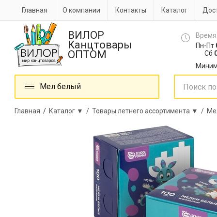
Главная
О компании
Контакты
Каталог
Дост
ВИЛОР
Время
Канцтовары
Пн-Пт
ОПТОМ
Сб
0
Миним
Мел белый
Главная
/
Каталог ▼ /
Товары летнего ассортимента ▼ /
Ме