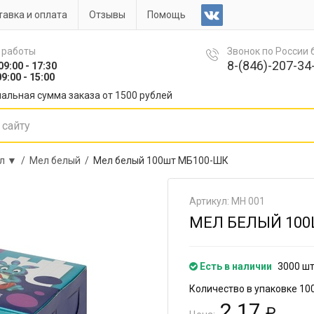
авка и оплата
Отзывы
Помощь
 работы
Звонок по России
8-(846)-207-34-
09:00 - 17:30
9:00 - 15:00
альная сумма заказа от 1500 рублей
л ▼ /
Мел белый /
Мел белый 100шт МБ100-ШК
Артикул: МН 001
МЕЛ БЕЛЫЙ 100
Есть в наличии
3000 ш
Количество в упаковке 10
2.17
₽