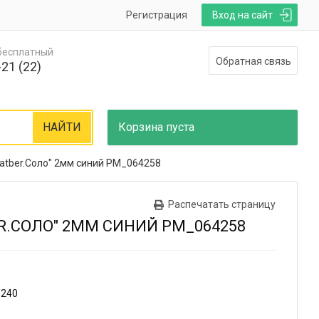
Регистрация
Вход на сайт
 бесплатный
Обратная связь
21 (22)
НАЙТИ
Корзина
пуста
atber.Соло" 2мм синий PM_064258
Распечатать страницу
R.СОЛО" 2ММ СИНИЙ PM_064258
/240