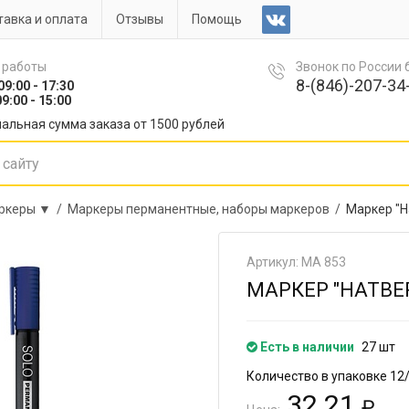
авка и оплата
Отзывы
Помощь
 работы
Звонок по России
8-(846)-207-34-
09:00 - 17:30
9:00 - 15:00
альная сумма заказа от 1500 рублей
ркеры ▼ /
Маркеры перманентные, наборы маркеров /
Маркер "H
Артикул: МА 853
МАРКЕР "HATBE
Есть в наличии
27 шт
Количество в упаковке 12
32.21
₽