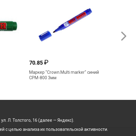
₽
70.85
39.45
Маркер "Crown.Multi marker" синий
Маркер 
СРМ-800 3мм
PM6323
. Л. Толстого, 16 (далее — Яндекс).
й с целью анализа их пользовательской активности.