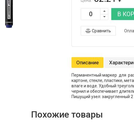
Цена:
В КО
Сравнить
Опла
Описание
Характери
Перманентный маркер для раз
картоне, стекле, пластике, мет
влаге и воде. Удобный треуго
чернил и обеспечивает длитель
Пишущий узел: закругленный 2 
Похожие товары