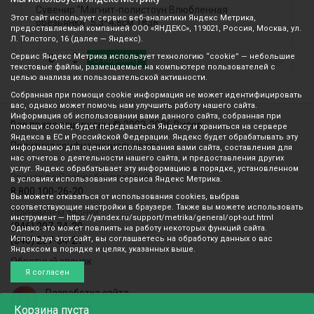
Сувенир "Магнит-полистоун Влюбленная
М
Этот сайт использует сервис веб-аналитики Яндекс Метрика,
обезьянка" 5,3*4,8см 1838
предоставляемый компанией ООО «ЯНДЕКС», 119021, Россия, Москва, ул.
Л. Толстого, 16 (далее — Яндекс).
Сервис Яндекс Метрика использует технологию “cookie” — небольшие
В корзину
текстовые файлы, размещаемые на компьютере пользователей с
целью анализа их пользовательской активности.
Собранная при помощи cookie информация не может идентифицировать
вас, однако может помочь нам улучшить работу нашего сайта.
Информация об использовании вами данного сайта, собранная при
Все права защищены © 2003-2026 Вилор
помощи cookie, будет передаваться Яндексу и храниться на сервере
Яндекса в ЕС и Российской Федерации. Яндекс будет обрабатывать эту
Политика конфиденциальности
информацию для оценки использования вами сайта, составления для
нас отчетов о деятельности нашего сайта, и предоставления других
услуг. Яндекс обрабатывает эту информацию в порядке, установленном
Звонок по России бесплатный
в условиях использования сервиса Яндекс Метрика.
8 800 100-26-20
Вы можете отказаться от использования cookies, выбрав
соответствующие настройки в браузере. Также вы можете использовать
Принимаем звонки
инструмент — https://yandex.ru/support/metrika/general/opt-out.html
(846) 207-34-20
Однако это может повлиять на работу некоторых функций сайта.
Используя этот сайт, вы соглашаетесь на обработку данных о вас
(846) 207-34-21
Яндексом в порядке и целях, указанных выше.
Обратный звонок
Я согласен
Разработка сайта
mediaidea
Корзина
пуста