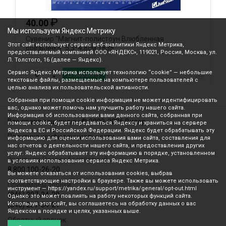
₽
40.00
Мы используем Яндекс Метрику
Сувенир "Магнит-полистоун Влюбленная
М
Этот сайт использует сервис веб-аналитики Яндекс Метрика,
обезьянка" 5,3*4,8см 1838
предоставляемый компанией ООО «ЯНДЕКС», 119021, Россия, Москва, ул.
Л. Толстого, 16 (далее — Яндекс).
Сервис Яндекс Метрика использует технологию “cookie” — небольшие
В корзину
текстовые файлы, размещаемые на компьютере пользователей с
целью анализа их пользовательской активности.
Собранная при помощи cookie информация не может идентифицировать
вас, однако может помочь нам улучшить работу нашего сайта.
Информация об использовании вами данного сайта, собранная при
Все права защищены © 2003-2026 Вилор
помощи cookie, будет передаваться Яндексу и храниться на сервере
Яндекса в ЕС и Российской Федерации. Яндекс будет обрабатывать эту
Политика конфиденциальности
информацию для оценки использования вами сайта, составления для
нас отчетов о деятельности нашего сайта, и предоставления других
услуг. Яндекс обрабатывает эту информацию в порядке, установленном
Звонок по России бесплатный
в условиях использования сервиса Яндекс Метрика.
8 800 100-26-20
Вы можете отказаться от использования cookies, выбрав
соответствующие настройки в браузере. Также вы можете использовать
Принимаем звонки
инструмент — https://yandex.ru/support/metrika/general/opt-out.html
(846) 207-34-20
Однако это может повлиять на работу некоторых функций сайта.
Используя этот сайт, вы соглашаетесь на обработку данных о вас
(846) 207-34-21
Яндексом в порядке и целях, указанных выше.
Обратный звонок