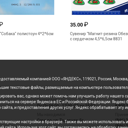
₽
₽
35.00
"Собака" полистоун 4*2*6см
Сувенир "Магнит-резина Обез
с сердечком 4,5*6,5см 8831
доставляемый компанией ООО «ЯНДЕКС», 119021, Россия, Москва, ул
льшие текстовые файлы, размещаемые на компьютере пользователе
ровать вас, однако может помочь нам улучшить работу нашего са
Время работы
Звонок
раниться на сервере Яндекса в ЕС и Российской Федерации. Яндек
Пн-Пт 09:00 - 17:30, Сб до 15:00
8 800 
о сайта, и предоставления других услуг. Яндекс обрабатывает эту
Мы находимся
Прини
Самара, ул. Товарная, 5г
(846) 
ствующие настройки в браузере. Также вы можете использовать инс
(846) 
й сайта. Используя этот сайт, вы соглашаетесь на обработку данн