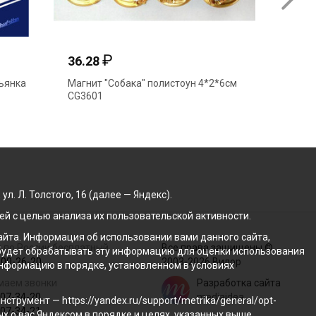
₽
36.28
40.00
ьянка
Магнит "Собака" полистоун 4*2*6см
Сувенир
CG3601
Влюблен
1838
. Л. Толстого, 16 (далее — Яндекс).
й с целью анализа их пользовательской активности.
йта. Информация об использовании вами данного сайта,
 по России бесплатный
Все права защищены ©
с будет обрабатывать эту информацию для оценки использования
100-26-20
2003-2026 Вилор
 информацию в порядке, установленном в условиях
маем звонки
Разработка сайта
207-34-20
mediaidea
трумент — https://yandex.ru/support/metrika/general/opt-
207-34-21
ых о вас Яндексом в порядке и целях, указанных выше.