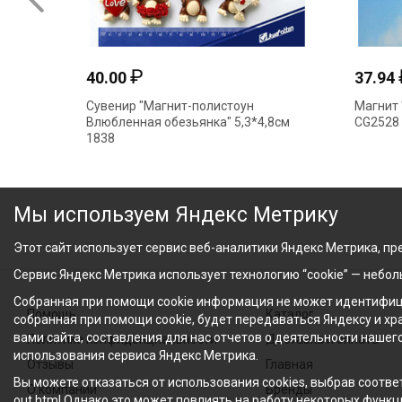
₽
40.00
37.94
Сувенир "Магнит-полистоун
Магнит 
Влюбленная обезьянка" 5,3*4,8см
CG2528
1838
Мы используем Яндекс Метрику
Этот сайт использует сервис веб-аналитики Яндекс Метрика, пре
Сервис Яндекс Метрика использует технологию “cookie” — небо
Собранная при помощи cookie информация не может идентифици
Помощь
Каталог
собранная при помощи cookie, будет передаваться Яндексу и х
вами сайта, составления для нас отчетов о деятельности нашег
Политика конфиденциальности
Доставка и оплата
использования сервиса Яндекс Метрика.
Отзывы
Главная
Вы можете отказаться от использования cookies, выбрав соответ
О компании
Бренды
out.html Однако это может повлиять на работу некоторых функци