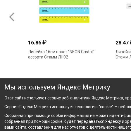
₽
16.86
28.47
Линейка 16см пласт "NEON Cristal"
Линейка
ассорти Стамм ЛН02
Стамм 
Мы используем Яндекс Метрику
Этот сайт использует сервис веб-аналитики Яндекс Метрика, пре
Сервис Яндекс Метрика использует технологию “cookie” — небо
Собранная при помощи cookie информация не может идентифици
Помощь
Каталог
собранная при помощи cookie, будет передаваться Яндексу и х
вами сайта, составления для нас отчетов о деятельности нашег
Политика конфиденциальности
Доставка и оплата