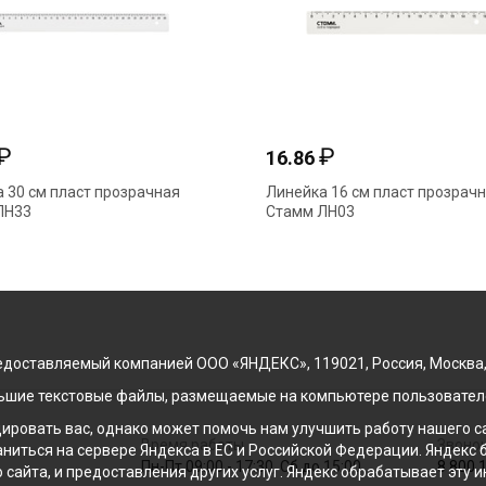
₽
₽
16.86
 30 см пласт прозрачная
Линейка 16 см пласт прозрач
ЛН33
Стамм ЛН03
доставляемый компанией ООО «ЯНДЕКС», 119021, Россия, Москва, ул
льшие текстовые файлы, размещаемые на компьютере пользователе
ровать вас, однако может помочь нам улучшить работу нашего са
Время работы
Звонок
раниться на сервере Яндекса в ЕС и Российской Федерации. Яндек
Пн-Пт 09:00 - 17:30, Сб до 15:00
8 800 
о сайта, и предоставления других услуг. Яндекс обрабатывает эту