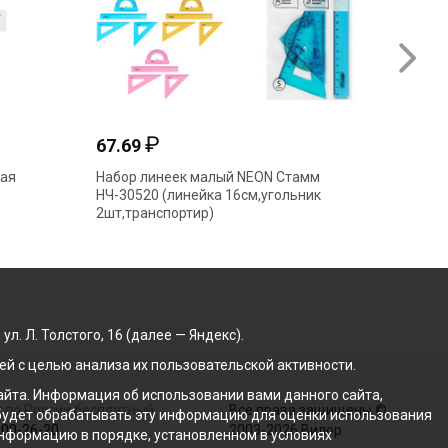
₽
67.69
16.86
ная
Набор линеек малый NEON Стамм
Линейка
НЧ-30520 (линейка 16см,угольник
ассорти
2шт,транспортир)
. Л. Толстого, 16 (далее — Яндекс).
й с целью анализа их пользовательской активности.
йта. Информация об использовании вами данного сайта,
 по России бесплатный
Все права защищены ©
с будет обрабатывать эту информацию для оценки использования
100-26-20
2003-2026 Вилор
 информацию в порядке, установленном в условиях